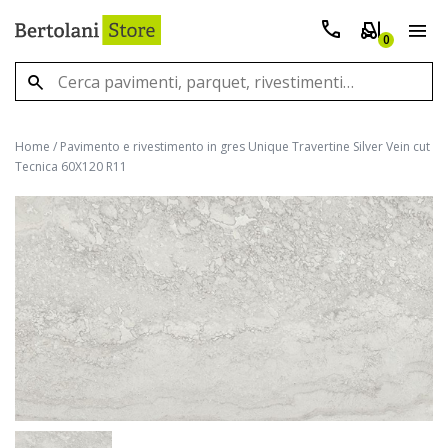
0
Home
/
Pavimento e rivestimento in gres Unique Travertine Silver Vein cut
Tecnica 60X120 R11