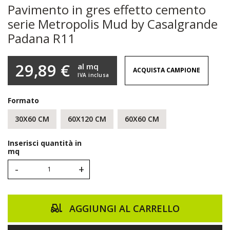
Pavimento in gres effetto cemento
serie Metropolis Mud by Casalgrande
Padana R11
29,89 €
al mq
ACQUISTA CAMPIONE
IVA inclusa
Formato
30X60 CM
60X120 CM
60X60 CM
Inserisci quantità in
mq
-
+
AGGIUNGI AL CARRELLO