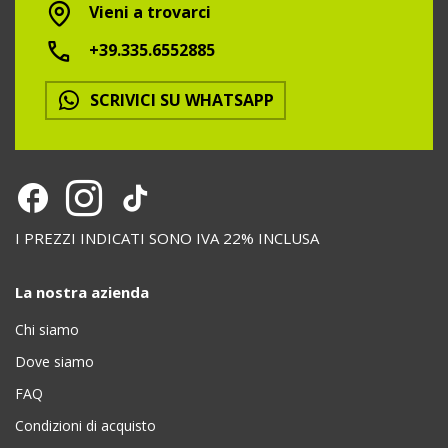
Vieni a trovarci
+39.335.6552885
SCRIVICI SU WHATSAPP
I PREZZI INDICATI SONO IVA 22% INCLUSA
La nostra azienda
Chi siamo
Dove siamo
FAQ
Condizioni di acquisto