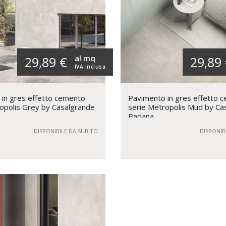
al mq
29,89 €
29,89
IVA inclusa
in gres effetto cemento
Pavimento in gres effetto 
opolis Grey by Casalgrande
serie Metropolis Mud by Ca
Padana
DISPONIBILE DA SUBITO
DISPONIB