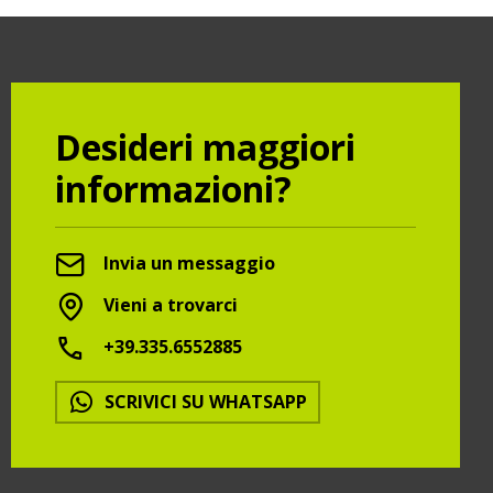
Desideri maggiori
informazioni?
Invia un messaggio
Vieni a trovarci
+39.335.6552885
SCRIVICI SU WHATSAPP