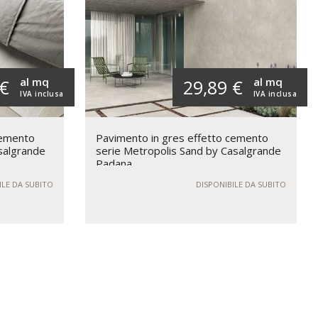
al mq
al mq
 €
29,89 €
IVA inclusa
IVA inclusa
cemento
Pavimento in gres effetto cemento
salgrande
serie Metropolis Sand by Casalgrande
Padana
ILE DA SUBITO
DISPONIBILE DA SUBITO