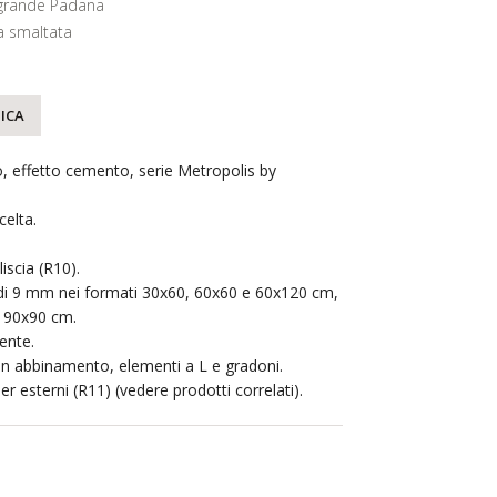
grande Padana
 smaltata
ICA
, effetto cemento, serie Metropolis by
elta.
liscia (R10).
 di 9 mm nei formati 30x60, 60x60 e 60x120 cm,
e 90x90 cm.
ente.
 in abbinamento, elementi a L e gradoni.
r esterni (R11) (vedere prodotti correlati).