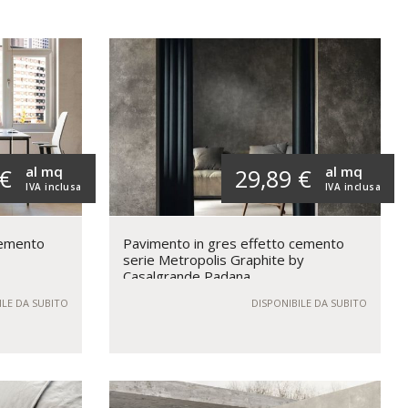
al mq
al mq
 €
29,89 €
IVA inclusa
IVA inclusa
cemento
Pavimento in gres effetto cemento
serie Metropolis Graphite by
Casalgrande Padana
ILE DA SUBITO
DISPONIBILE DA SUBITO