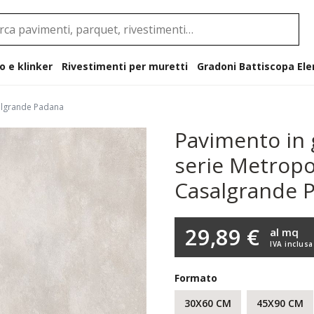
o e klinker
Rivestimenti per muretti
Gradoni B
salgrande Padana
Pavimento in 
serie Metropo
Casalgrande 
29,89 €
al mq
IVA inclusa
Formato
30X60 CM
45X90 CM