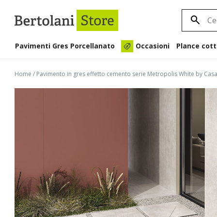
Pavimenti Gres Porcellanato
Plance cott
Occasioni
Home
/
Pavimento in gres effetto cemento serie Metropolis White by Ca