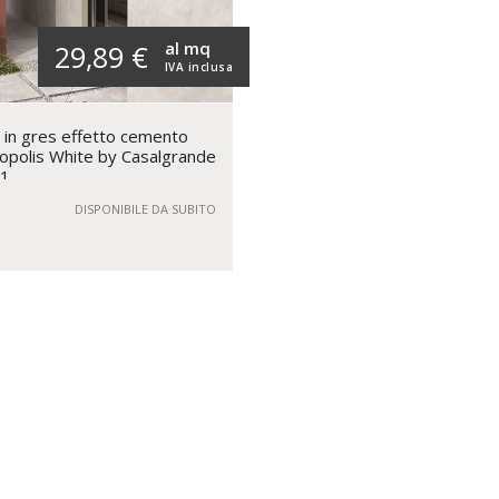
al mq
29,89 €
IVA inclusa
in gres effetto cemento
opolis White by Casalgrande
11
DISPONIBILE DA SUBITO