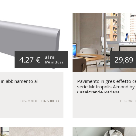
al ml
4,27 €
29,89
IVA inclusa
 in abbinamento al
Pavimento in gres effetto 
serie Metropolis Almond by
Casalgrande Padana
DISPONIBILE DA SUBITO
DISPONIB