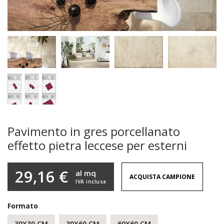
Pavimento in gres porcellanato
effetto pietra leccese per esterni
29,16 €
al mq
ACQUISTA CAMPIONE
IVA inclusa
Formato
30X30 CM
30X60 CM
60X60 CM