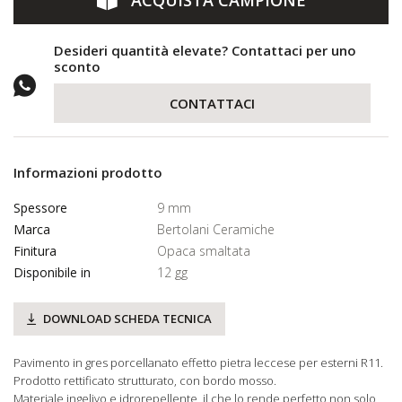
ACQUISTA CAMPIONE
Desideri quantità elevate? Contattaci per uno
sconto
CONTATTACI
Informazioni prodotto
Spessore
9 mm
Marca
Bertolani Ceramiche
Finitura
Opaca smaltata
Disponibile in
12 gg
DOWNLOAD SCHEDA TECNICA
Pavimento in gres porcellanato effetto pietra leccese per esterni R11.
Prodotto rettificato strutturato, con bordo mosso.
Materiale ingelivo e idrorepellente, il che lo rende perfetto non solo