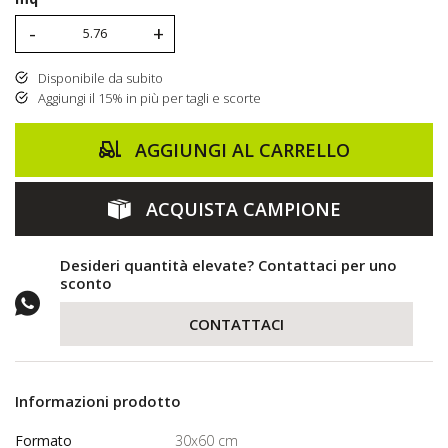
-
+
Disponibile da subito
Aggiungi il 15% in più per tagli e scorte
AGGIUNGI AL CARRELLO
ACQUISTA CAMPIONE
Desideri quantità elevate? Contattaci per uno
sconto
CONTATTACI
Informazioni prodotto
Formato
30x60 cm