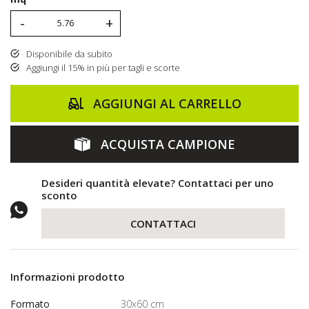
-
+
Disponibile da subito
Aggiungi il 15% in più per tagli e scorte
AGGIUNGI AL CARRELLO
ACQUISTA CAMPIONE
Desideri quantità elevate? Contattaci per uno
sconto
CONTATTACI
Informazioni prodotto
Formato
30x60 cm