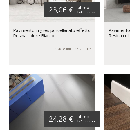
al mq
23,06 €
IVA inclusa
Pavimento in gres porcellanato effetto
Pavimento 
Resina colore Bianco
Resina col
DISPONIBILE DA SUBITO
al mq
24,28 €
IVA inclusa