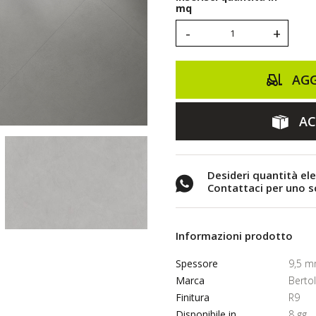
mq
-
+
AGG
AC
Desideri quantità el
Contattaci per uno 
Informazioni prodotto
Spessore
9,5 
Marca
Berto
Finitura
R9
Disponibile in
8 gg