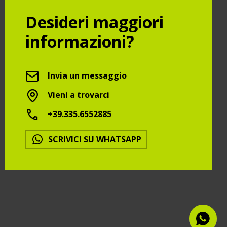
Desideri maggiori
informazioni?
Invia un messaggio
Vieni a trovarci
+39.335.6552885
SCRIVICI SU WHATSAPP