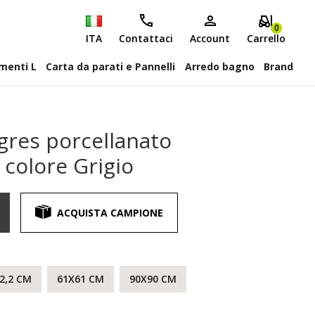
0
ITA
Contattaci
Account
Carrello
attiscopa Elementi L
Carta da parati e Pannelli
Arredo bagno
Brand
gres porcellanato
 colore Grigio
ACQUISTA CAMPIONE
2,2 CM
61X61 CM
90X90 CM