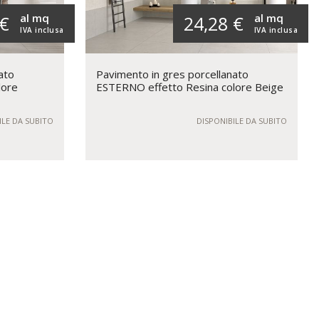
al mq
al mq
 €
24,28 €
IVA inclusa
IVA inclusa
ato
Pavimento in gres porcellanato
lore
ESTERNO effetto Resina colore Beige
ILE DA SUBITO
DISPONIBILE DA SUBITO