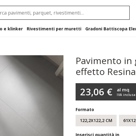
o e klinker
Rivestimenti per muretti
Gradoni B
Pavimento in 
effetto Resina
23,06 €
al mq
IVA inclusa
Formato
122,2X122,2 CM
61X12
Inserisci quantità in