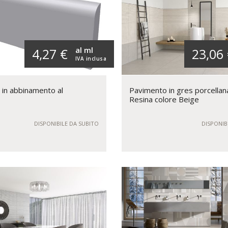
al ml
4,27 €
23,06
IVA inclusa
 in abbinamento al
Pavimento in gres porcellan
Resina colore Beige
DISPONIBILE DA SUBITO
DISPONIB