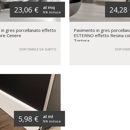
al mq
23,06 €
24,28
IVA inclusa
in gres porcellanato effetto
Pavimento in gres porcellan
ore Cenere
ESTERNO effetto Resina co
Tortora
DISPONIBILE DA SUBITO
DISPONIB
al ml
5,98 €
IVA inclusa