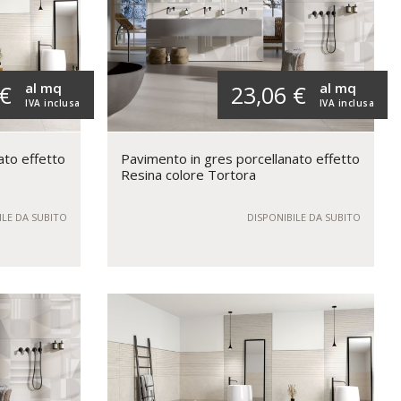
al mq
al mq
 €
23,06 €
IVA inclusa
IVA inclusa
ato effetto
Pavimento in gres porcellanato effetto
Resina colore Tortora
ILE DA SUBITO
DISPONIBILE DA SUBITO