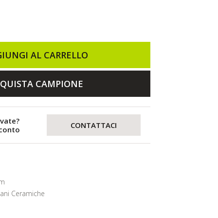
IUNGI AL CARRELLO
QUISTA CAMPIONE
evate?
CONTATTACI
sconto
mm
lani Ceramiche