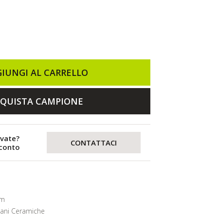
IUNGI AL CARRELLO
QUISTA CAMPIONE
evate?
CONTATTACI
sconto
mm
lani Ceramiche