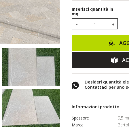
Inserisci quantità in
mq
-
+
AGG
AC
Desideri quantità el
Contattaci per uno 
Informazioni prodotto
Spessore
9,5 
Marca
Berto