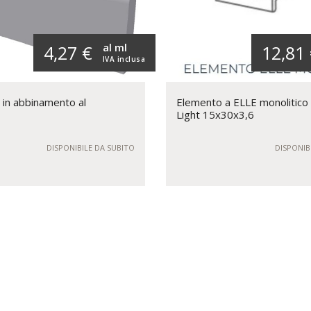
al ml
4,27 €
12,81
IVA inclusa
 in abbinamento al
Elemento a ELLE monolitico 
Light 15x30x3,6
DISPONIBILE DA SUBITO
DISPONIB