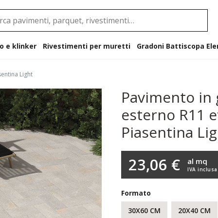
o e klinker
Rivestimenti per muretti
Gradoni B
entina Light
Pavimento in 
esterno R11 ef
Piasentina Li
23,06 €
al mq
IVA inclusa
Formato
30X60 CM
20X40 CM