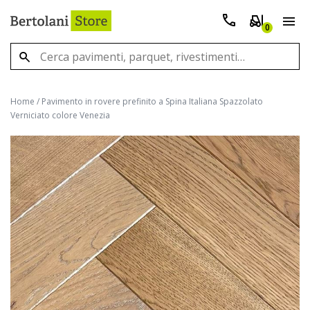
0
Home
/
Pavimento in rovere prefinito a Spina Italiana Spazzolato
Verniciato colore Venezia