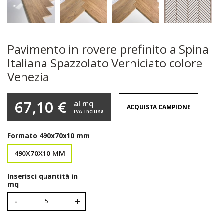
Pavimento in rovere prefinito a Spina
Italiana Spazzolato Verniciato colore
Venezia
67,10 €
al mq
ACQUISTA CAMPIONE
IVA inclusa
Formato
490x70x10 mm
490X70X10 MM
Inserisci quantità in
mq
-
+