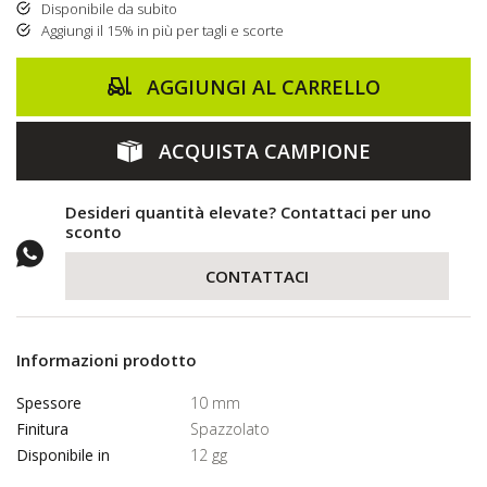
Disponibile da subito
Aggiungi il 15% in più per tagli e scorte
AGGIUNGI AL CARRELLO
ACQUISTA CAMPIONE
Desideri quantità elevate? Contattaci per uno
sconto
CONTATTACI
Informazioni prodotto
Spessore
10 mm
Finitura
Spazzolato
Disponibile in
12 gg