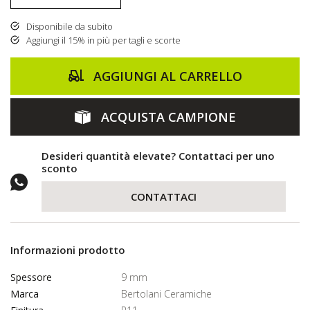
Disponibile da subito
Aggiungi il 15% in più per tagli e scorte
AGGIUNGI AL CARRELLO
ACQUISTA CAMPIONE
Desideri quantità elevate? Contattaci per uno
sconto
CONTATTACI
Informazioni prodotto
Spessore
9 mm
Marca
Bertolani Ceramiche