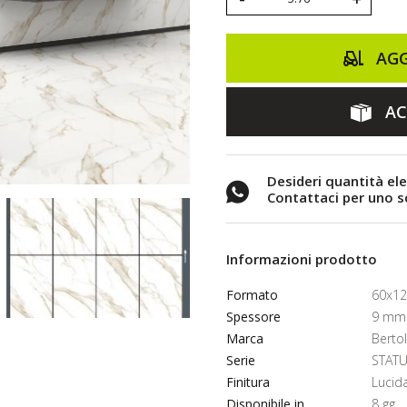
AGG
AC
Desideri quantità el
Contattaci per uno 
Informazioni prodotto
Formato
60x12
Spessore
9 mm
Marca
Berto
Serie
STATU
Finitura
Lucid
Disponibile in
8 gg