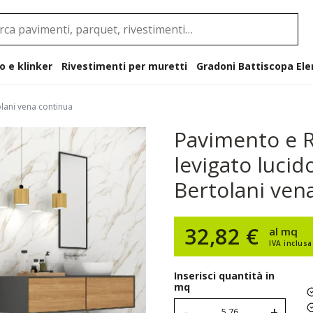
o e klinker
Rivestimenti per muretti
Gradoni B
olani vena continua
Pavimento e R
levigato lucid
Bertolani ven
32,82 €
al mq
IVA inclusa
Inserisci quantità in
mq
-
+