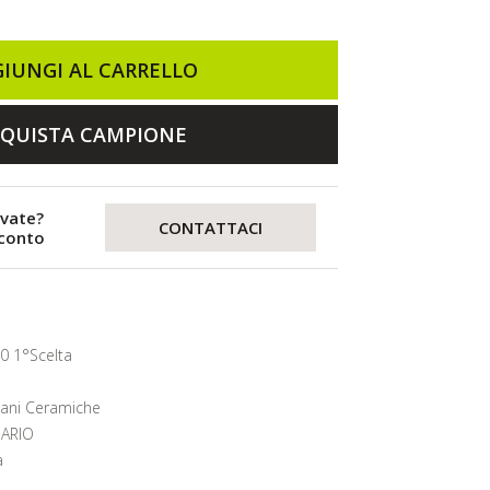
IUNGI AL CARRELLO
QUISTA CAMPIONE
evate?
CONTATTACI
sconto
0 1°Scelta
lani Ceramiche
ARIO
a