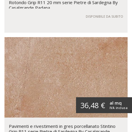
Rotondo Grip R11 20 mm serie Pietre di Sardegna By
Casalgrande Padana
DISPONIBILE DA SUBITO
al mq
36,48 €
IVA inclusa
Pavimenti e rivestimenti in gres porcellanato Stintino
Grip R11 serie Pietre di Sardegna By Casalgrande