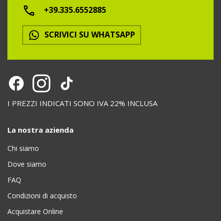
+39.335.6552885
SCRIVICI SU WHATSAPP
I PREZZI INDICATI SONO IVA 22% INCLUSA
La nostra azienda
Chi siamo
Dove siamo
FAQ
Condizioni di acquisto
Acquistare Online