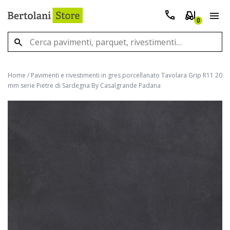
0
Home
/
Pavimenti e rivestimenti in gres porcellanato Tavolara Grip R11 20
mm serie Pietre di Sardegna By Casalgrande Padana