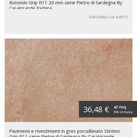
Rotondo Grip R11 20 mm serie Pietre di Sardegna By
Casalgrande Padana
DISPONIBILE DA SUBITO
al mq
36,48 €
IVA inclusa
Pavimenti e rivestimenti in gres porcellanato Stintino
Grip R11 serie Pietre di Sardegna By Casalgrande