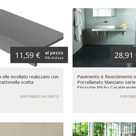
al pezzo
11,59 €
28,91
IVA inclusa
elle incollato realizzato con
Pavimento e Rivestimento i
mattonella scelta
Porcellanato Manciano serie
Etrusche R9 by Casalgrand
DISPONIBILE DA SUBITO
DISPONIB