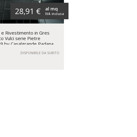
al mq
28,91 €
IVA inclusa
e Rivestimento in Gres
o Vulci serie Pietre
R9 by Casalgrande Padana
DISPONIBILE DA SUBITO