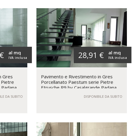
al mq
al mq
 €
28,91 €
IVA inclusa
IVA inclusa
n Gres
Pavimento e Rivestimento in Gres
 Pietre
Porcellanato Paestum serie Pietre
e Padana
Etrusche R9 by Casalgrande Padana
ILE DA SUBITO
DISPONIBILE DA SUBITO