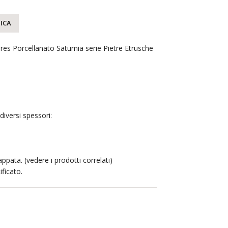
ICA
es Porcellanato Saturnia serie Pietre Etrusche
diversi spessori:
ppata. (vedere i prodotti correlati)
ficato.