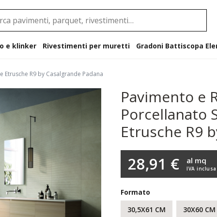
o e klinker
Rivestimenti per muretti
Gradoni B
tre Etrusche R9 by Casalgrande Padana
Pavimento e R
Porcellanato S
Etrusche R9 
28,91 €
al mq
IVA inclusa
Formato
30,5X61 CM
30X60 CM