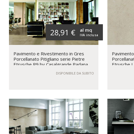
al mq
28,91 €
IVA inclusa
Pavimento e Rivestimento in Gres
Pavimento 
Porcellanato Pitigliano serie Pietre
Porcellana
Etrusche R9 by Casalgrande Padana
Etrusche 
Padana
DISPONIBILE DA SUBITO