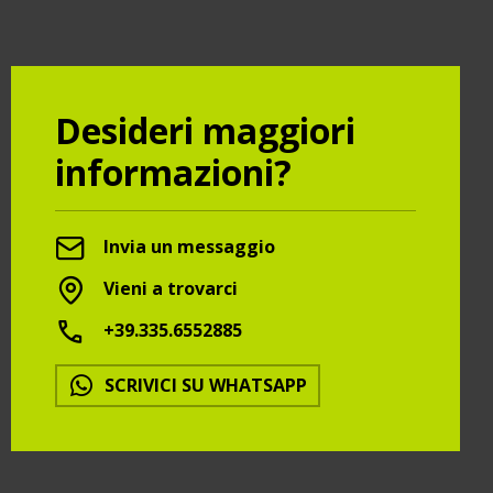
Desideri maggiori
informazioni?
Invia un messaggio
Vieni a trovarci
+39.335.6552885
SCRIVICI SU WHATSAPP