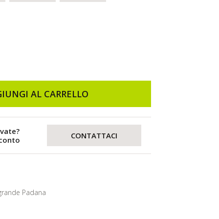
IUNGI AL CARRELLO
evate?
CONTATTACI
sconto
grande Padana