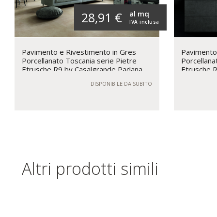
al mq
28,91 €
IVA inclusa
Pavimento e Rivestimento in Gres
Pavimento 
Porcellanato Toscania serie Pietre
Porcellanat
Etrusche R9 by Casalgrande Padana
Etrusche 
DISPONIBILE DA SUBITO
Altri prodotti simili