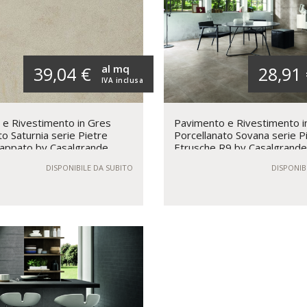
al mq
39,04 €
28,91
IVA inclusa
e Rivestimento in Gres
Pavimento e Rivestimento i
to Saturnia serie Pietre
Porcellanato Sovana serie P
Lappato by Casalgrande
Etrusche R9 by Casalgrand
DISPONIBILE DA SUBITO
DISPONIB