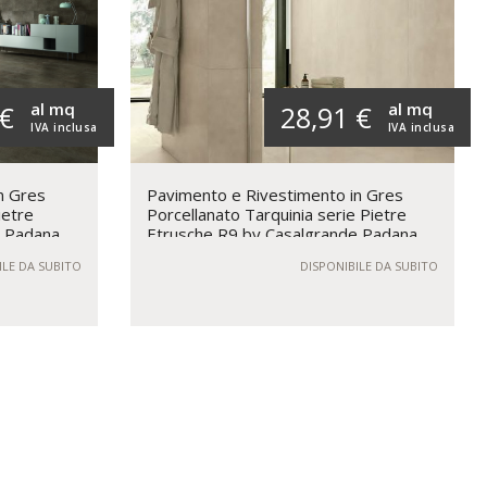
al mq
al mq
 €
28,91 €
IVA inclusa
IVA inclusa
n Gres
Pavimento e Rivestimento in Gres
ietre
Porcellanato Tarquinia serie Pietre
e Padana
Etrusche R9 by Casalgrande Padana
ILE DA SUBITO
DISPONIBILE DA SUBITO