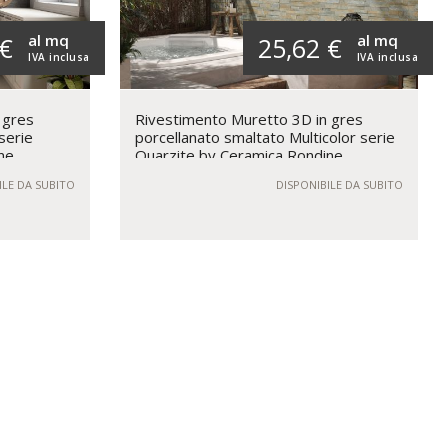
al mq
al mq
 €
25,62 €
IVA inclusa
IVA inclusa
 gres
Rivestimento Muretto 3D in gres
serie
porcellanato smaltato Multicolor serie
ne
Quarzite by Ceramica Rondine
ILE DA SUBITO
DISPONIBILE DA SUBITO