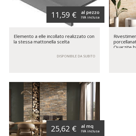
al pezzo
11,59 €
IVA inclusa
Elemento a elle incollato realizzato con
Rivestimen
la stessa mattonella scelta
porcellana
Quarzite b
DISPONIBILE DA SUBITO
al mq
25,62 €
IVA inclusa