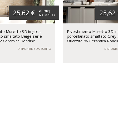
al mq
25,62 €
25,62
IVA inclusa
to Muretto 3D in gres
Rivestimento Muretto 3D in
to smaltato Beige serie
porcellanato smaltato Grey 
y Ceramica Rondine
Quarzite by Ceramica Rondi
DISPONIBILE DA SUBITO
DISPONIB