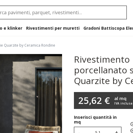
o e klinker
Rivestimenti per muretti
Gradoni B
rie Quarzite by Ceramica Rondine
Rivestimento 
porcellanato 
Quarzite by 
25,62 €
al mq
IVA inclusa
Inserisci quantità in
mq
-
+