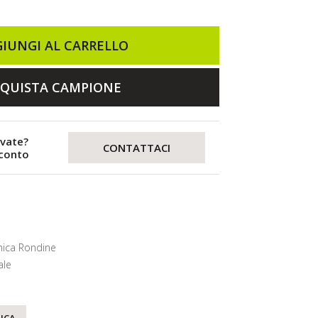
IUNGI AL CARRELLO
QUISTA CAMPIONE
evate?
CONTATTACI
sconto
ica Rondine
ale