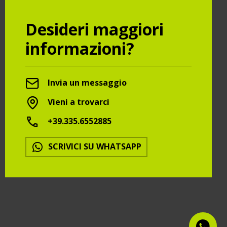
Desideri maggiori
informazioni?
Invia un messaggio
Vieni a trovarci
+39.335.6552885
SCRIVICI SU WHATSAPP