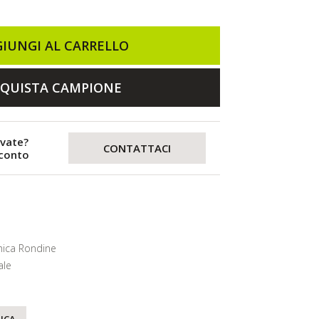
IUNGI AL CARRELLO
QUISTA CAMPIONE
evate?
CONTATTACI
sconto
ica Rondine
ale