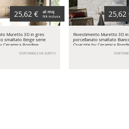
al mq
25,62 €
25,62
IVA inclusa
to Muretto 3D in gres
Rivestimento Muretto 3D in
to smaltato Beige serie
porcellanato smaltato Bianc
y Ceramica Rondine
Quarzite by Ceramica Rondi
DISPONIBILE DA SUBITO
DISPONIB