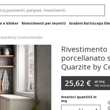
o e klinker
Rivestimenti per muretti
Gradoni B
e Quarzite by Ceramica Rondine
Rivestimento 
porcellanato 
Quarzite by 
25,62 €
al mq
IVA inclusa
Inserisci quantità in
mq
-
+