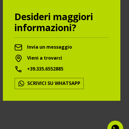
Desideri maggiori
informazioni?
Invia un messaggio
Vieni a trovarci
+39.335.6552885
SCRIVICI SU WHATSAPP