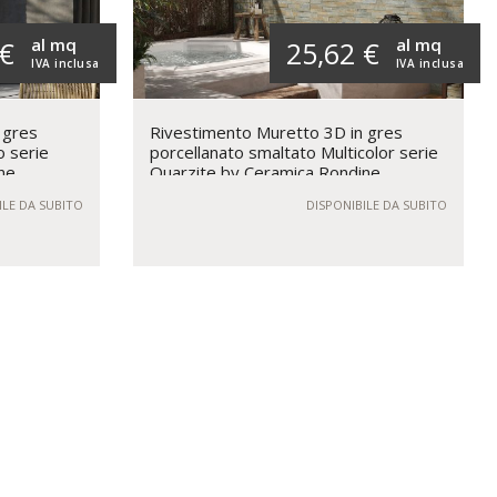
al mq
al mq
 €
25,62 €
IVA inclusa
IVA inclusa
 gres
Rivestimento Muretto 3D in gres
o serie
porcellanato smaltato Multicolor serie
ne
Quarzite by Ceramica Rondine
ILE DA SUBITO
DISPONIBILE DA SUBITO