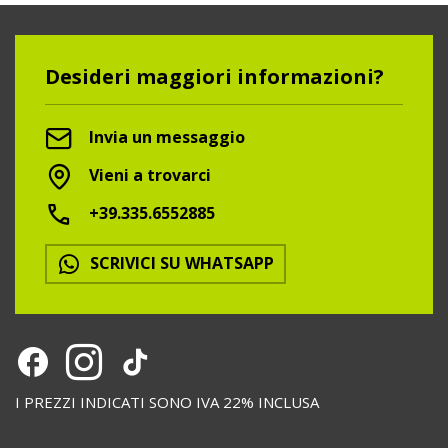
Desideri maggiori informazioni?
Invia un messaggio
Vieni a trovarci
+39.335.6552885
SCRIVICI SU WHATSAPP
I PREZZI INDICATI SONO IVA 22% INCLUSA