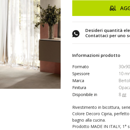
AGG
Desideri quantità el
Contattaci per uno 
Informazioni prodotto
Formato
30x9
Spessore
10 m
Marca
Berto
Finitura
Opaca
Disponibile in
8 gg
Rivestimento in bicottura, ser
Colore Decoro Cipria, perfetto 
bagno alla cucina.
Prodotto MADE IN ITALY, 1° sc