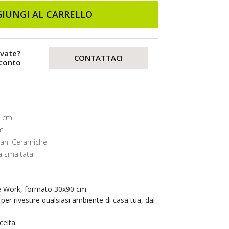
IUNGI AL CARRELLO
evate?
CONTATTACI
sconto
0 cm
m
lani Ceramiche
 smaltata
ie Work, formato 30x90 cm.
per rivestire qualsiasi ambiente di casa tua, dal
elta.