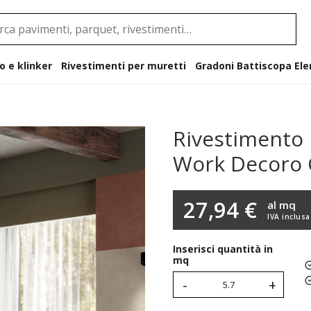
o e klinker
Rivestimenti per muretti
Gradoni B
Rivestimento i
Work Decoro 
27,94 €
al mq
IVA inclusa
Inserisci quantità in
mq
-
+