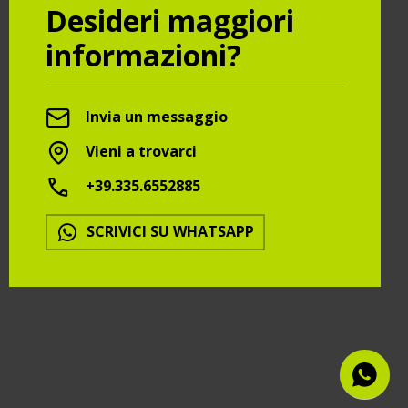
Desideri maggiori
informazioni?
Invia un messaggio
Vieni a trovarci
+39.335.6552885
SCRIVICI SU WHATSAPP