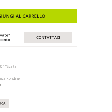
IUNGI AL CARRELLO
evate?
CONTATTACI
sconto
0 1°Scelta
ica Rondine
a
ICA