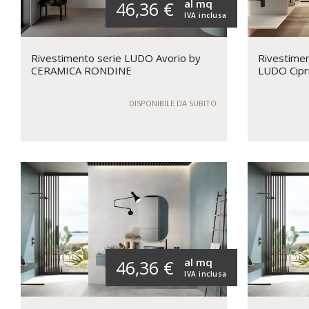
al mq
46,36 €
IVA inclusa
Rivestimento serie LUDO Avorio by
Rivestimen
CERAMICA RONDINE
LUDO Cipr
DISPONIBILE DA SUBITO
al mq
46,36 €
IVA inclusa