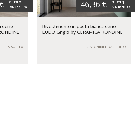
al mq
al mq
 €
46,36 €
IVA inclusa
IVA inclusa
a serie
Rivestimento in pasta bianca serie
 RONDINE
LUDO Grigio by CERAMICA RONDINE
ILE DA SUBITO
DISPONIBILE DA SUBITO