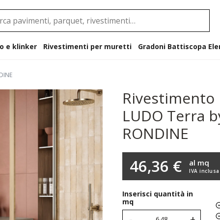
o e klinker
Rivestimenti per muretti
Gradoni B
NDINE
Rivestimento 
LUDO Terra 
RONDINE
46,36 €
al mq
IVA inclusa
Inserisci quantità in
mq
-
+