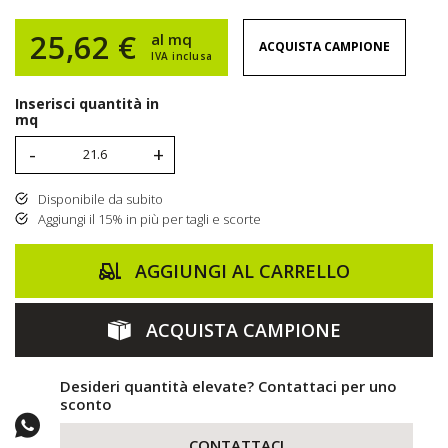
25,62 €
al mq
ACQUISTA CAMPIONE
IVA inclusa
Inserisci quantità in
mq
-
+
Disponibile da subito
Aggiungi il 15% in più per tagli e scorte
AGGIUNGI AL CARRELLO
ACQUISTA CAMPIONE
Desideri quantità elevate? Contattaci per uno
sconto
CONTATTACI