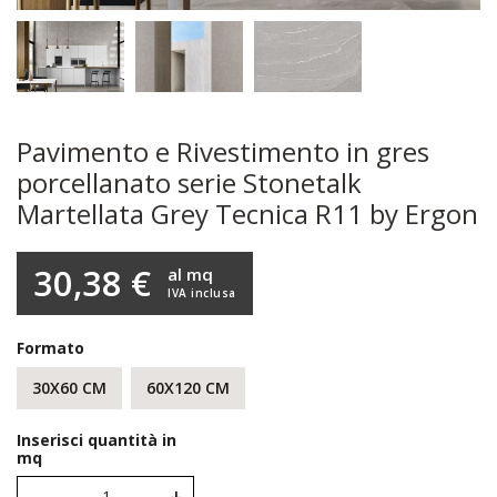
Pavimento e Rivestimento in gres
porcellanato serie Stonetalk
Martellata Grey Tecnica R11 by Ergon
30,38 €
al mq
IVA inclusa
Formato
30X60 CM
60X120 CM
Inserisci quantità in
mq
-
+