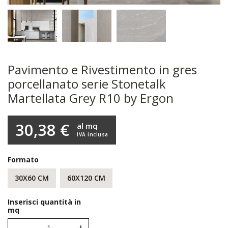
Pavimento e Rivestimento in gres
porcellanato serie Stonetalk
Martellata Grey R10 by Ergon
30,38 €
al mq
IVA inclusa
Formato
30X60 CM
60X120 CM
Inserisci quantità in
mq
-
+