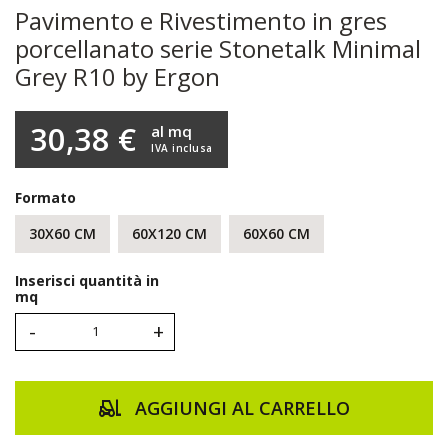
Pavimento e Rivestimento in gres
porcellanato serie Stonetalk Minimal
Grey R10 by Ergon
30,38 €
al mq
IVA inclusa
Formato
30X60 CM
60X120 CM
60X60 CM
Inserisci quantità in
mq
-
+
AGGIUNGI AL CARRELLO