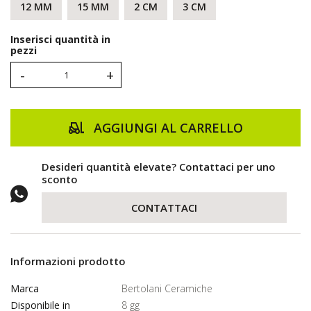
12 MM
15 MM
2 CM
3 CM
Inserisci quantità in
pezzi
-
+
AGGIUNGI AL CARRELLO
Desideri quantità elevate? Contattaci per uno
sconto
CONTATTACI
Informazioni prodotto
Marca
Bertolani Ceramiche
Disponibile in
8 gg