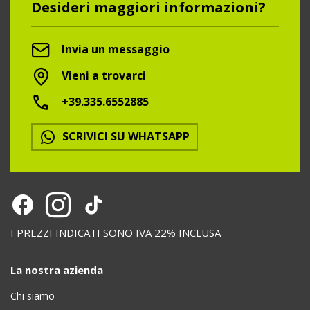
Desideri maggiori informazioni?
Invia un messaggio
Vieni a trovarci
+39.335.6552885
SCRIVICI SU WHATSAPP
I PREZZI INDICATI SONO IVA 22% INCLUSA
La nostra azienda
Chi siamo