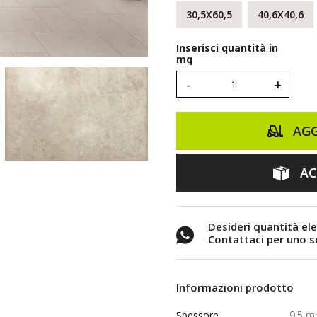
30,5X60,5
40,6X40,6
Inserisci quantità in
mq
-
+
AGG
AC
Desideri quantità el
Contattaci per uno 
Informazioni prodotto
Spessore
9,5 