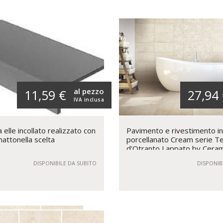
al pezzo
11,59 €
27,94
IVA inclusa
elle incollato realizzato con
Pavimento e rivestimento i
mattonella scelta
porcellanato Cream serie T
d'Otranto Lappato by Ceram
Rondine
DISPONIBILE DA SUBITO
DISPONIB