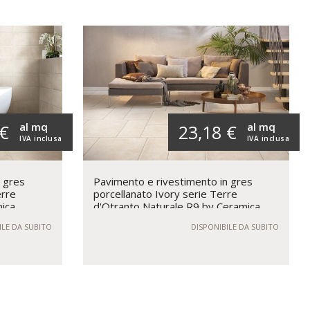
al mq
al mq
 €
23,18 €
IVA inclusa
IVA inclusa
n gres
Pavimento e rivestimento in gres
erre
porcellanato Ivory serie Terre
ica
d'Otranto Naturale R9 by Ceramica
Rondine
ILE DA SUBITO
DISPONIBILE DA SUBITO