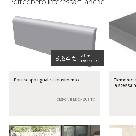
Potrebbero interessarti anche
al ml
9,64 €
IVA inclusa
Battiscopa uguale al pavimento
Elemento a 
la stessa 
DISPONIBILE DA SUBITO