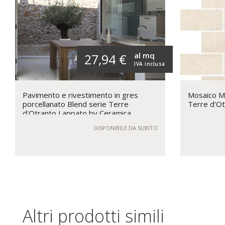
al mq
27,94 €
IVA inclusa
Pavimento e rivestimento in gres
Mosaico Ma
porcellanato Blend serie Terre
Terre d'Ot
d'Otranto Lappato by Ceramica
Rondine
DISPONIBILE DA SUBITO
Altri prodotti simili