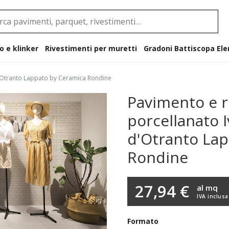
o e klinker
Rivestimenti per muretti
Gradoni B
 d'Otranto Lappato by Ceramica Rondine
Pavimento e r
porcellanato I
d'Otranto La
Rondine
27,94 €
al mq
IVA inclusa
Formato