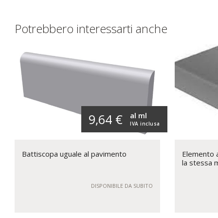
Potrebbero interessarti anche
al ml
9,64 €
IVA inclusa
Battiscopa uguale al pavimento
Elemento a 
la stessa 
DISPONIBILE DA SUBITO