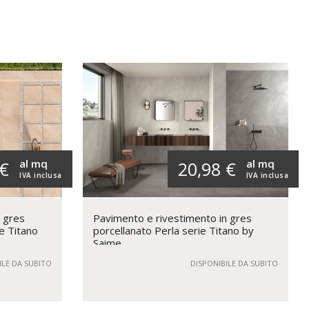
al mq
al mq
 €
20,98 €
IVA inclusa
IVA inclusa
n gres
Pavimento e rivestimento in gres
e Titano
porcellanato Perla serie Titano by
Saime
ILE DA SUBITO
DISPONIBILE DA SUBITO