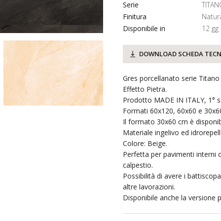
Serie
TITAN
Finitura
Natur
Disponibile in
12 gg
DOWNLOAD SCHEDA TECN
Gres porcellanato serie Titan
Effetto Pietra.
Prodotto MADE IN ITALY, 1° sc
Formati 60x120, 60x60 e 30x60 c
Il formato 30x60 cm è disponibi
Materiale ingelivo ed idrorepell
Colore: Beige.
Perfetta per pavimenti interni o 
calpestio.
Possibilità di avere i battiscop
altre lavorazioni.
Disponibile anche la versione pe