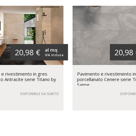
al mq
20,98 €
20,98
IVA inclusa
e rivestimento in gres
Pavimento e rivestimento i
to Antracite serie Titano by
porcellanato Cenere serie T
Saime
DISPONIBILE DA SUBITO
DISPONIB