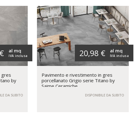
al mq
al mq
 €
20,98 €
IVA inclusa
IVA inclusa
n gres
Pavimento e rivestimento in gres
itano by
porcellanato Grigio serie Titano by
Saime Ceramiche
ILE DA SUBITO
DISPONIBILE DA SUBITO