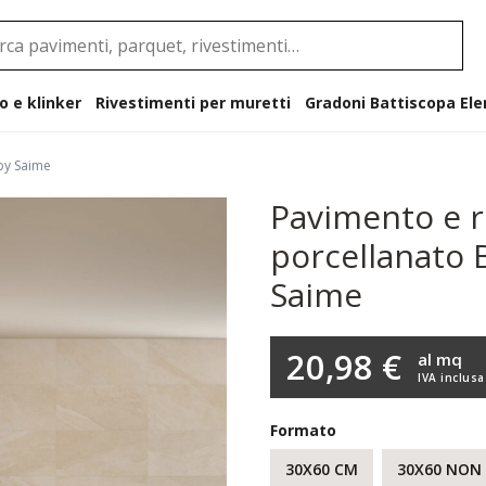
o e klinker
Rivestimenti per muretti
Gradoni B
 by Saime
Pavimento e r
porcellanato 
Saime
20,98 €
al mq
IVA inclusa
Formato
30X60 CM
30X60 NON 