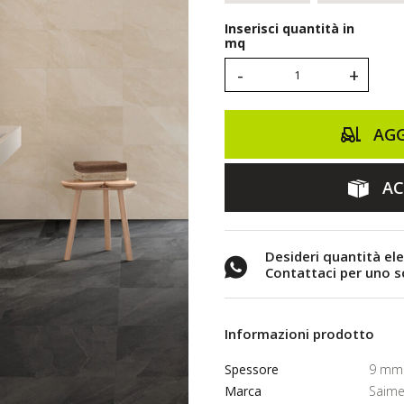
Inserisci quantità in
mq
-
+
AGG
AC
Desideri quantità el
Contattaci per uno 
Informazioni prodotto
Spessore
9 mm
Marca
Saim