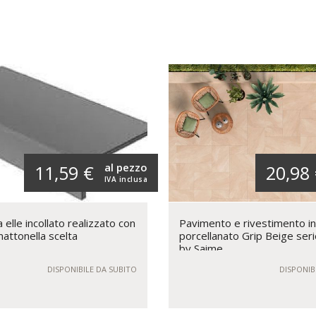
al pezzo
11,59 €
20,98
IVA inclusa
elle incollato realizzato con
Pavimento e rivestimento i
mattonella scelta
porcellanato Grip Beige seri
by Saime
DISPONIBILE DA SUBITO
DISPONIB