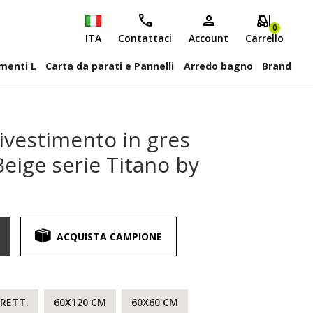
0
ITA
Contattaci
Account
Carrello
attiscopa Elementi L
Carta da parati e Pannelli
Arredo bagno
Brand
ivestimento in gres
Beige serie Titano by
ACQUISTA CAMPIONE
RETT.
60X120 CM
60X60 CM