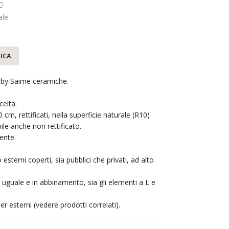
O
ale
ICA
o by Saime ceramiche.
elta.
m, rettificati, nella superficie naturale (R10)
le anche non rettificato.
ente.
esterni coperti, sia pubblici che privati, ad alto
a uguale e in abbinamento, sia gli elementi a L e
r esterni (vedere prodotti correlati).