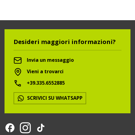
Desideri maggiori informazioni?
Invia un messaggio
Vieni a trovarci
+39.335.6552885
SCRIVICI SU WHATSAPP