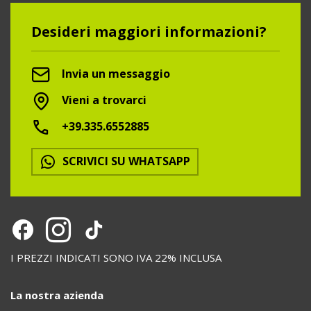
Desideri maggiori informazioni?
Invia un messaggio
Vieni a trovarci
+39.335.6552885
SCRIVICI SU WHATSAPP
I PREZZI INDICATI SONO IVA 22% INCLUSA
La nostra azienda