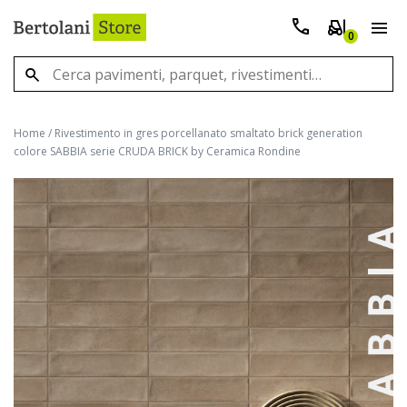
0
Home
/
Rivestimento in gres porcellanato smaltato brick generation
colore SABBIA serie CRUDA BRICK by Ceramica Rondine