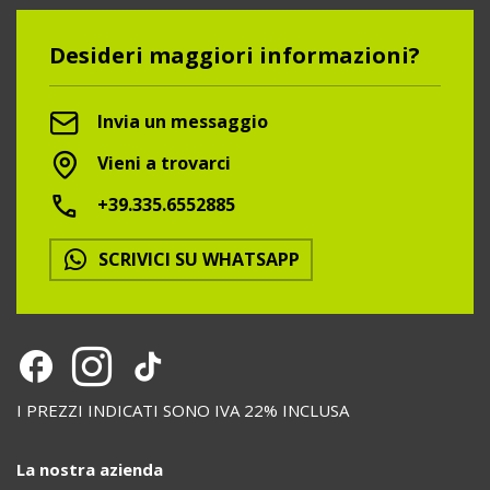
Desideri maggiori informazioni?
Invia un messaggio
Vieni a trovarci
+39.335.6552885
SCRIVICI SU WHATSAPP
I PREZZI INDICATI SONO IVA 22% INCLUSA
La nostra azienda