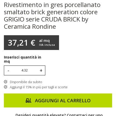
Rivestimento in gres porcellanato
smaltato brick generation colore
GRIGIO serie CRUDA BRICK by
Ceramica Rondine
37,21 €
al mq
IVA inclusa
Inserisci quantità in
mq
-
+
Disponibile da subito
Aggiungi il 15% in più per tagli e scorte
AGGIUNGI AL CARRELLO
Desideri quantità elevate? Contattaci per uno