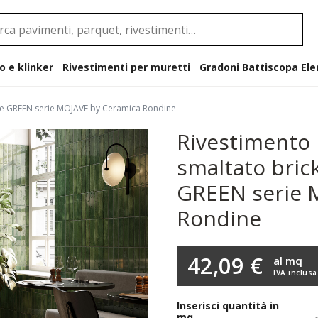
o e klinker
Rivestimenti per muretti
Gradoni B
ore GREEN serie MOJAVE by Ceramica Rondine
Rivestimento 
smaltato bric
GREEN serie 
Rondine
42,09 €
al mq
IVA inclusa
Inserisci quantità in
mq