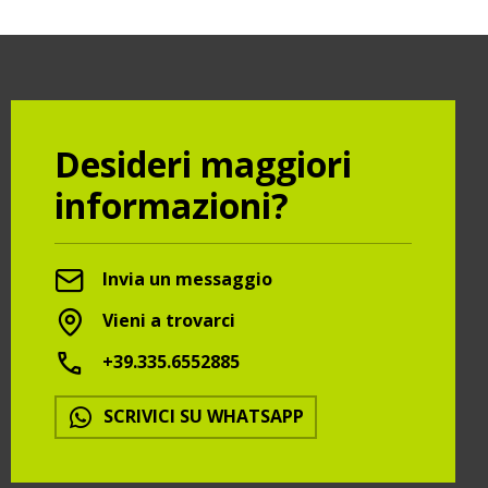
Desideri maggiori
informazioni?
Invia un messaggio
Vieni a trovarci
+39.335.6552885
SCRIVICI SU WHATSAPP