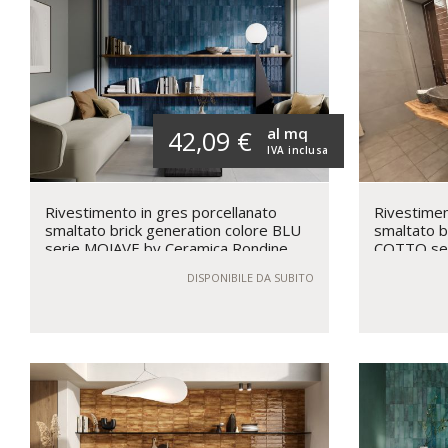
al mq
42,09 €
IVA inclusa
Rivestimento in gres porcellanato
Rivestimen
smaltato brick generation colore BLU
smaltato b
serie MOJAVE by Ceramica Rondine
COTTO ser
Rondine
DISPONIBILE DA SUBITO