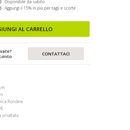
Disponibile da subito
Aggiungi il 15% in più per tagli e scorte
IUNGI AL CARRELLO
evate?
CONTATTACI
sconto
 cm
mm
ica Rondine
VE
a smaltata