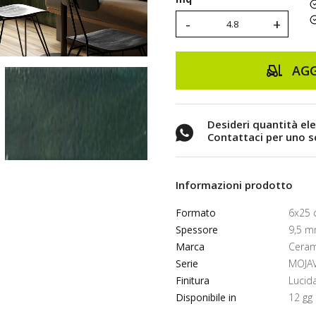
-
+
AGG
Desideri quantità el
Contattaci per uno 
Informazioni prodotto
Formato
6x25
Spessore
9,5 
Marca
Ceram
Serie
MOJA
Finitura
Lucid
Disponibile in
12 gg