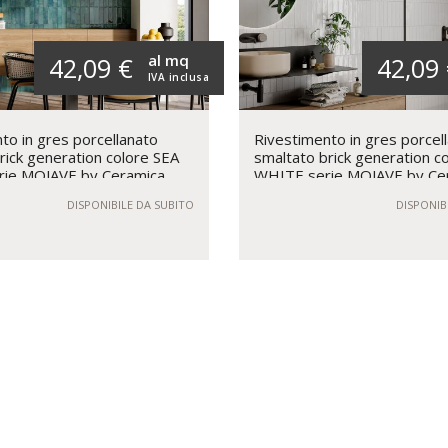
al mq
42,09 €
42,09
IVA inclusa
to in gres porcellanato
Rivestimento in gres porcel
rick generation colore SEA
smaltato brick generation c
ie MOJAVE by Ceramica
WHITE serie MOJAVE by Ce
Rondine
DISPONIBILE DA SUBITO
DISPONIB