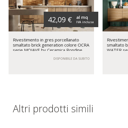
al mq
42,09 €
IVA inclusa
Rivestimento in gres porcellanato
Rivestimen
smaltato brick generation colore OCRA
smaltato b
serie MOJAVE by Ceramica Rondine
WATER ser
Rondine
DISPONIBILE DA SUBITO
Altri prodotti simili