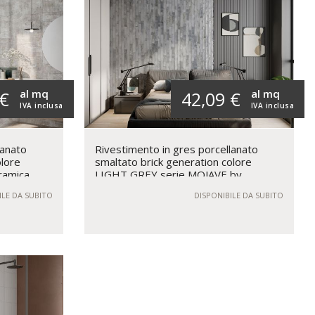
al mq
al mq
 €
42,09 €
IVA inclusa
IVA inclusa
lanato
Rivestimento in gres porcellanato
olore
smaltato brick generation colore
ramica
LIGHT GREY serie MOJAVE by
Ceramica Rondine
ILE DA SUBITO
DISPONIBILE DA SUBITO