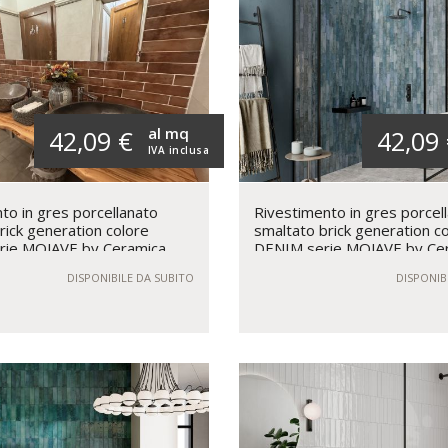
al mq
42,09 €
42,09
IVA inclusa
to in gres porcellanato
Rivestimento in gres porcel
rick generation colore
smaltato brick generation c
ie MOJAVE by Ceramica
DENIM serie MOJAVE by Ce
Rondine
DISPONIBILE DA SUBITO
DISPONIB