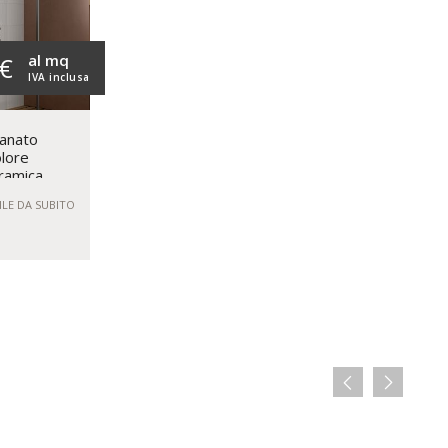
al mq
 €
IVA inclusa
lanato
olore
ramica
ILE DA SUBITO