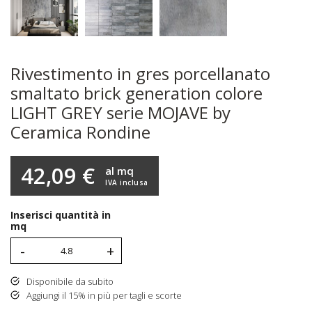
Rivestimento in gres porcellanato
smaltato brick generation colore
LIGHT GREY serie MOJAVE by
Ceramica Rondine
42,09 €
al mq
IVA inclusa
Inserisci quantità in
mq
-
+
Disponibile da subito
Aggiungi il 15% in più per tagli e scorte