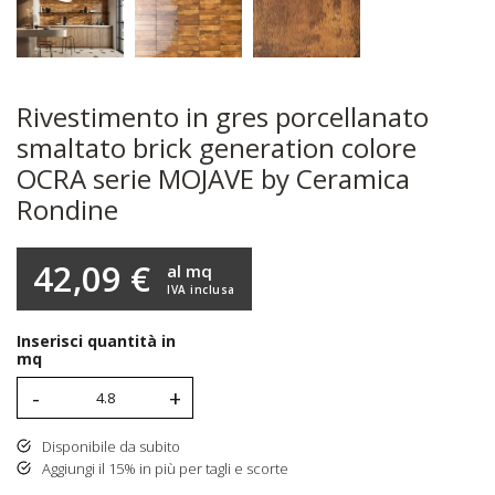
Rivestimento in gres porcellanato
smaltato brick generation colore
OCRA serie MOJAVE by Ceramica
Rondine
42,09 €
al mq
IVA inclusa
Inserisci quantità in
mq
-
+
Disponibile da subito
Aggiungi il 15% in più per tagli e scorte