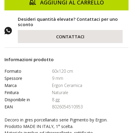
AGGIUNGI AL CARRELLO
Desideri quantità elevate? Contattaci per uno
sconto
CONTATTACI
Informazioni prodotto
Formato
60x120 cm
Spessore
9 mm
Marca
Ergon Ceramica
Finitura
Naturale
Disponibile in
8 gg
EAN
8026054510953
Decoro in gres porcellanato serie Pigmento by Ergon.
Prodotto MADE IN ITALY, 1° scelta.
Materiale ingelivo ed idrorepellente, rettificato.