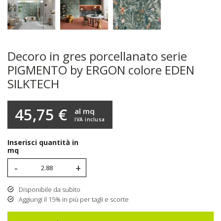
Decoro in gres porcellanato serie
PIGMENTO by ERGON colore EDEN
SILKTECH
45,75 €
al mq
IVA inclusa
Inserisci quantità in
mq
-
+
Disponibile da subito
Aggiungi il 15% in più per tagli e scorte