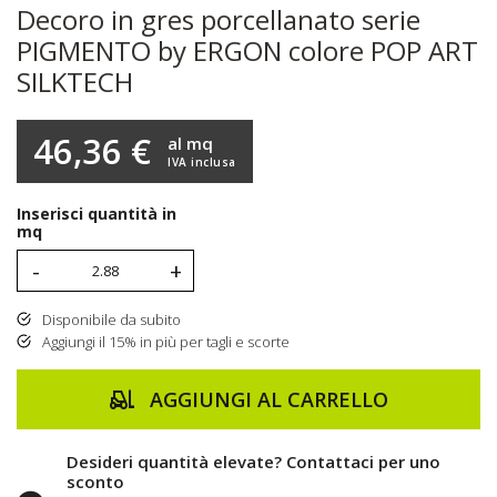
Decoro in gres porcellanato serie
PIGMENTO by ERGON colore POP ART
SILKTECH
46,36 €
al mq
IVA inclusa
Inserisci quantità in
mq
-
+
Disponibile da subito
Aggiungi il 15% in più per tagli e scorte
AGGIUNGI AL CARRELLO
Desideri quantità elevate? Contattaci per uno
sconto