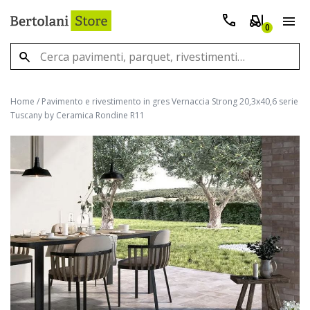
0
Home
/
Pavimento e rivestimento in gres Vernaccia Strong 20,3x40,6 serie
Tuscany by Ceramica Rondine R11