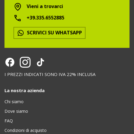
Vieni a trovarci
+39.335.6552885
SCRIVICI SU WHATSAPP
I PREZZI INDICATI SONO IVA 22% INCLUSA
La nostra azienda
Chi siamo
Dove siamo
FAQ
Condizioni di acquisto