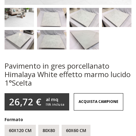
Pavimento in gres porcellanato
Himalaya White effetto marmo lucido
1°Scelta
26,72 €
al mq
ACQUISTA CAMPIONE
IVA inclusa
Formato
60X120 CM
80X80
60X60 CM