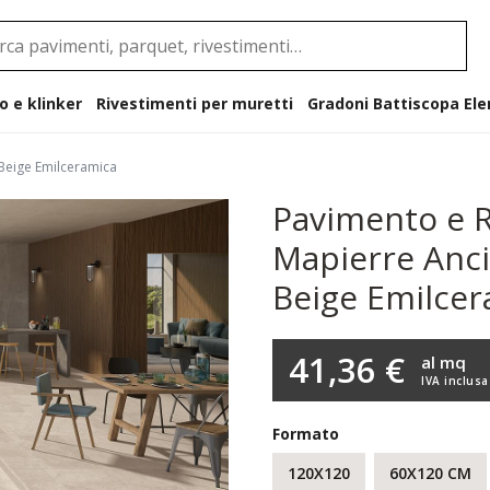
o e klinker
Rivestimenti per muretti
Gradoni B
 Beige Emilceramica
Pavimento e R
Mapierre Anc
Beige Emilcer
41,36 €
al mq
IVA inclusa
Formato
120X120
60X120 CM