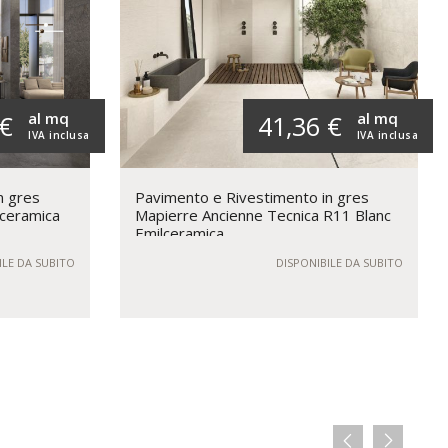
al mq
al mq
 €
41,36 €
IVA inclusa
IVA inclusa
n gres
Pavimento e Rivestimento in gres
lceramica
Mapierre Ancienne Tecnica R11 Blanc
Emilceramica
ILE DA SUBITO
DISPONIBILE DA SUBITO