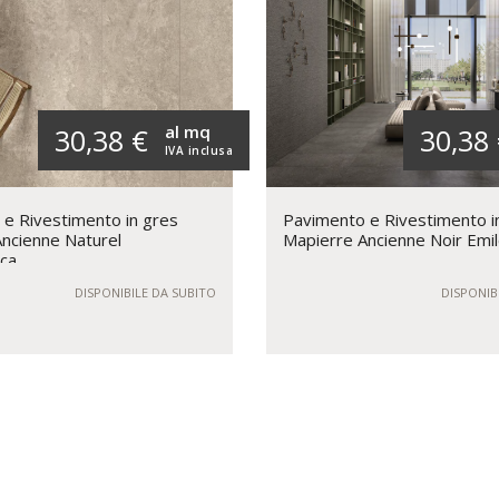
al mq
30,38 €
30,38
IVA inclusa
e Rivestimento in gres
Pavimento e Rivestimento i
ncienne Naturel
Mapierre Ancienne Noir Emi
ca
DISPONIBILE DA SUBITO
DISPONIB