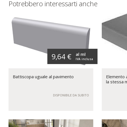
Potrebbero interessarti anche
al ml
9,64 €
IVA inclusa
Battiscopa uguale al pavimento
Elemento a 
la stessa 
DISPONIBILE DA SUBITO