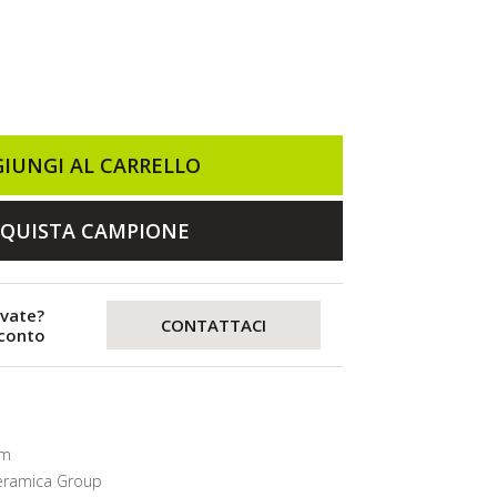
IUNGI AL CARRELLO
QUISTA CAMPIONE
evate?
CONTATTACI
sconto
mm
eramica Group