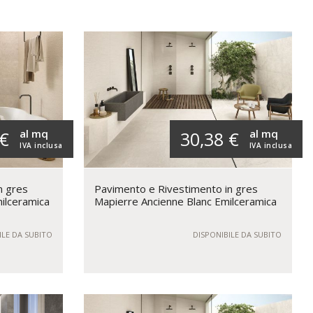
al mq
al mq
 €
30,38 €
IVA inclusa
IVA inclusa
n gres
Pavimento e Rivestimento in gres
ilceramica
Mapierre Ancienne Blanc Emilceramica
ILE DA SUBITO
DISPONIBILE DA SUBITO