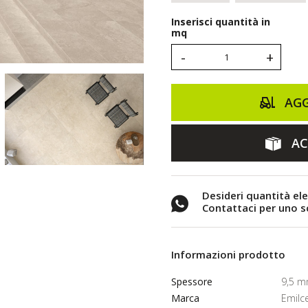
Inserisci quantità in
mq
-
+
AGG
AC
Desideri quantità el
Contattaci per uno 
Informazioni prodotto
Spessore
9,5 
Marca
Emilc