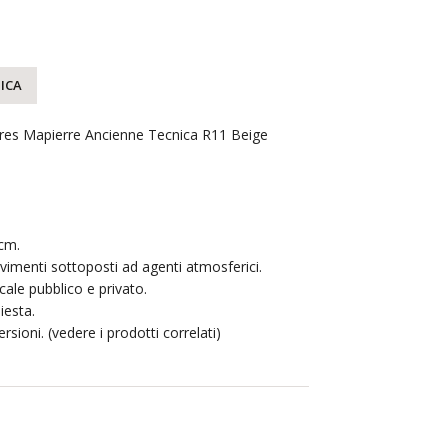
ICA
gres Mapierre Ancienne Tecnica R11 Beige
cm.
avimenti sottoposti ad agenti atmosferici.
ale pubblico e privato.
iesta.
ersioni. (vedere i prodotti correlati)