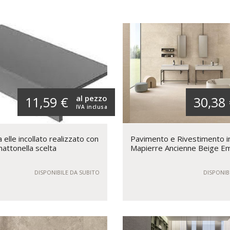
al pezzo
11,59 €
30,38
IVA inclusa
elle incollato realizzato con
Pavimento e Rivestimento i
mattonella scelta
Mapierre Ancienne Beige Em
DISPONIBILE DA SUBITO
DISPONIB