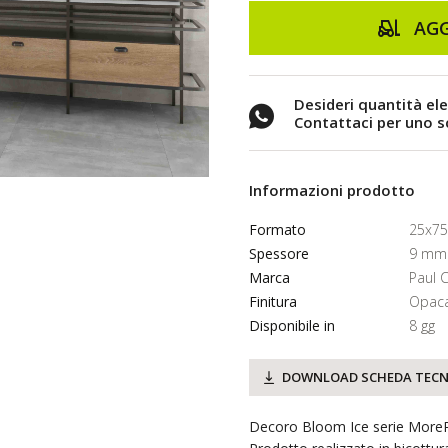
AGG
Desideri quantità el
Contattaci per uno 
Informazioni prodotto
Formato
25x75
Spessore
9 mm
Marca
Paul 
Finitura
Opac
Disponibile in
8 gg
DOWNLOAD SCHEDA TECN
Decoro Bloom Ice serie MoreP