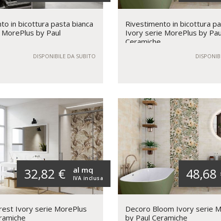
to in bicottura pasta bianca
Rivestimento in bicottura pa
 MorePlus by Paul
Ivory serie MorePlus by Pau
Ceramiche
DISPONIBILE DA SUBITO
DISPONIB
al mq
32,82 €
48,68
IVA inclusa
est Ivory serie MorePlus
Decoro Bloom Ivory serie 
ramiche
by Paul Ceramiche