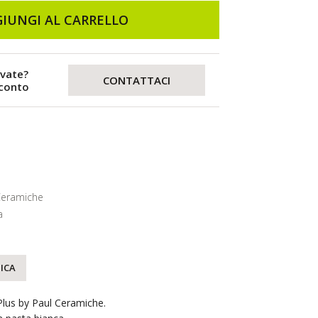
IUNGI AL CARRELLO
evate?
CONTATTACI
sconto
Ceramiche
a
ICA
lus by Paul Ceramiche.