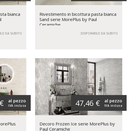
sta bianca
Rivestimento in bicottura pasta bianca
l
Sand serie MorePlus by Paul
Ceramiche
ILE DA SUBITO
DISPONIBILE DA SUBITO
al pezzo
al pezzo
 €
47,46 €
IVA inclusa
IVA inclusa
MorePlus
Decoro Frozen Ice serie MorePlus by
Paul Ceramiche