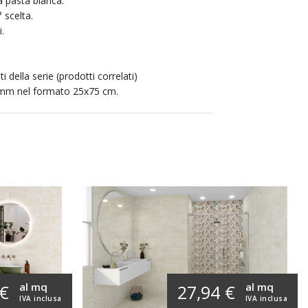
a pasta bianca.
 scelta.
.
ti della serie (prodotti correlati)
9 mm nel formato 25x75 cm.
al mq
al mq
 €
27,94 €
IVA inclusa
IVA inclusa