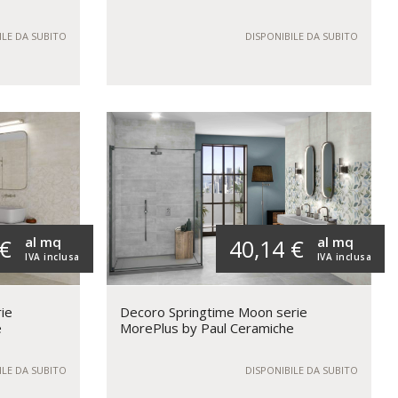
ILE DA SUBITO
DISPONIBILE DA SUBITO
al mq
al mq
 €
40,14 €
IVA inclusa
IVA inclusa
ie
Decoro Springtime Moon serie
e
MorePlus by Paul Ceramiche
ILE DA SUBITO
DISPONIBILE DA SUBITO