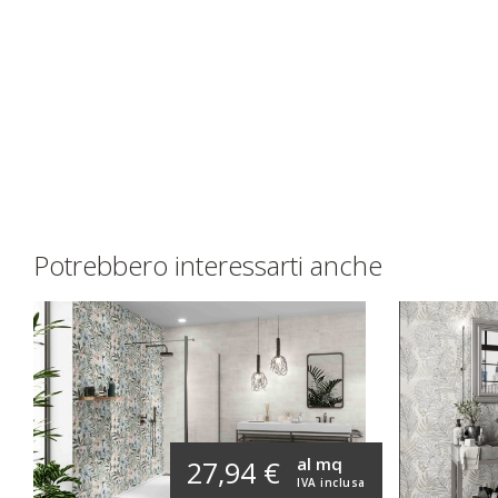
Potrebbero interessarti anche
al mq
27,94 €
IVA inclusa