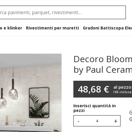
o e klinker
Rivestimenti per muretti
Gradoni B
Decoro Bloom 
by Paul Cera
48,68 €
al pezzo
IVA inclusa
Inserisci quantità in
pezzi
-
+