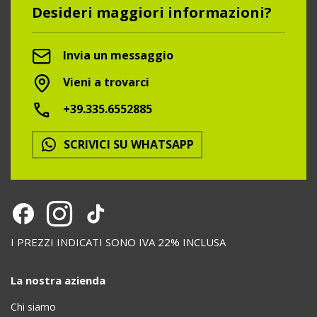
Desideri maggiori informazioni?
Invia un messaggio
Vieni a trovarci
+39.335.6552885
SCRIVICI SU WHATSAPP
I PREZZI INDICATI SONO IVA 22% INCLUSA
La nostra azienda
Chi siamo