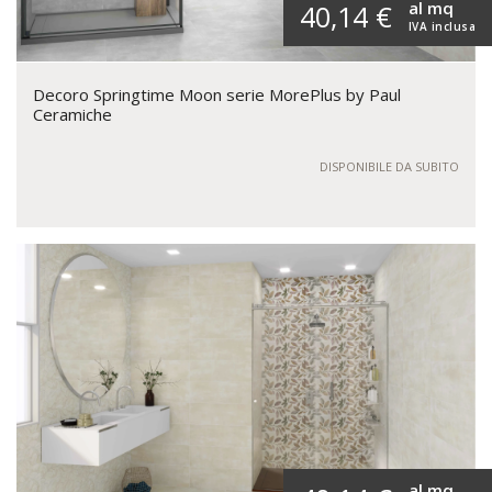
al mq
40,14 €
IVA inclusa
Decoro Springtime Moon serie MorePlus by Paul
Ceramiche
DISPONIBILE DA SUBITO
al mq