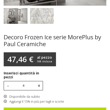
Decoro Frozen Ice serie MorePlus by
Paul Ceramiche
47,46 €
al pezzo
IVA inclusa
Inserisci quantità in
pezzi
-
+
Disponibile da subito
Aggiungi il 15% in più per tagli e scorte