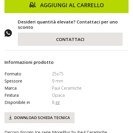
AGGIUNGI AL CARRELLO
Desideri quantità elevate? Contattaci per uno
sconto
CONTATTACI
Informazioni prodotto
Formato
25x75
Spessore
9 mm
Marca
Paul Ceramiche
Finitura
Opaca
Disponibile in
8 gg
DOWNLOAD SCHEDA TECNICA
Decoro Frozen Ice serie MorePlus by Paul Ceramiche.