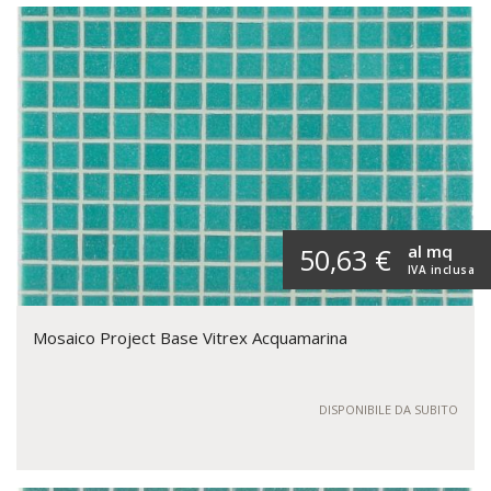
al mq
50,63 €
IVA inclusa
Mosaico Project Base Vitrex Acquamarina
DISPONIBILE DA SUBITO