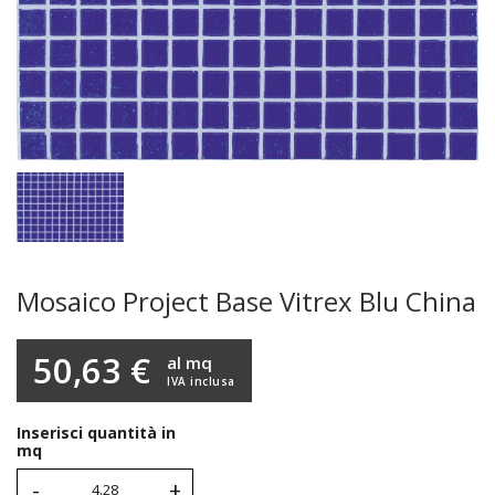
Mosaico Project Base Vitrex Blu China
50,63 €
al mq
IVA inclusa
Inserisci quantità in
mq
-
+