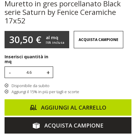
Muretto in gres porcellanato Black
serie Saturn by Fenice Ceramiche
17x52
30,50 €
al mq
ACQUISTA CAMPIONE
IVA inclusa
Inserisci quantità in
mq
-
+
Disponibile da subito
Aggiungi il 15% in più per tagli e scorte
AGGIUNGI AL CARRELLO
ACQUISTA CAMPIONE