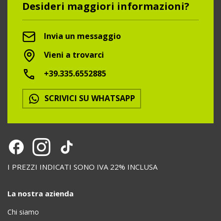
Desideri maggiori informazioni?
Invia un messaggio
Vieni a trovarci
+39.335.6552885
SCRIVICI SU WHATSAPP
I PREZZI INDICATI SONO IVA 22% INCLUSA
La nostra azienda
Chi siamo