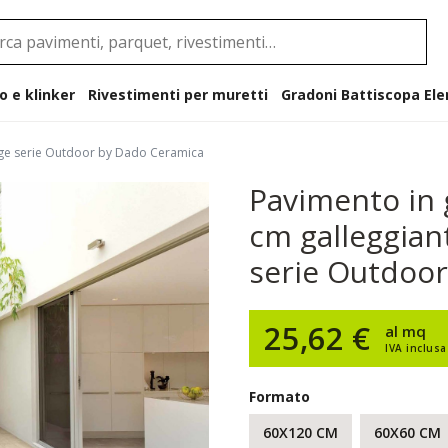
o e klinker
Rivestimenti per muretti
Gradoni B
eige serie Outdoor by Dado Ceramica
Pavimento in 
cm galleggian
serie Outdoo
25,62 €
al mq
IVA inclusa
Formato
60X120 CM
60X60 CM