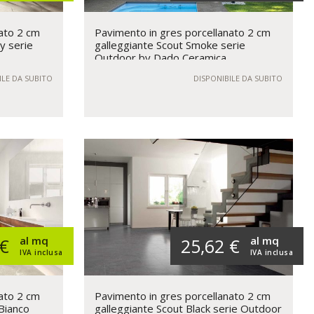
ato 2 cm
Pavimento in gres porcellanato 2 cm
y serie
galleggiante Scout Smoke serie
Outdoor by Dado Ceramica
ILE DA SUBITO
DISPONIBILE DA SUBITO
al mq
al mq
 €
25,62 €
IVA inclusa
IVA inclusa
ato 2 cm
Pavimento in gres porcellanato 2 cm
 Bianco
galleggiante Scout Black serie Outdoor