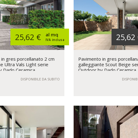
al mq
25,62 €
25,62
IVA inclusa
in gres porcellanato 2 cm
Pavimento in gres porcellan
e Ultra Vals Light serie
galleggiante Scout Beige se
y Dado Ceramica
Outdoor by Dado Ceramica
DISPONIBILE DA SUBITO
DISPONIB