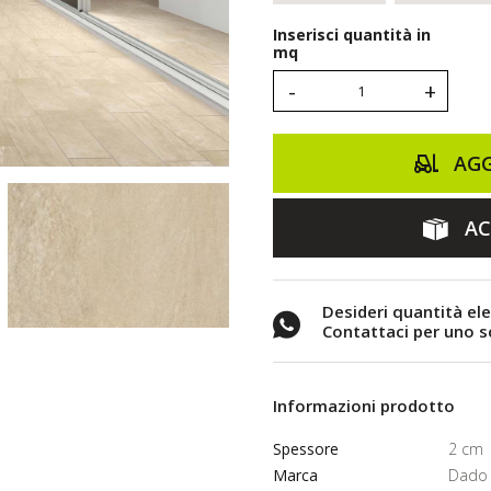
Inserisci quantità in
mq
-
+
AGG
AC
Desideri quantità el
Contattaci per uno 
Informazioni prodotto
Spessore
2 cm
Marca
Dado 