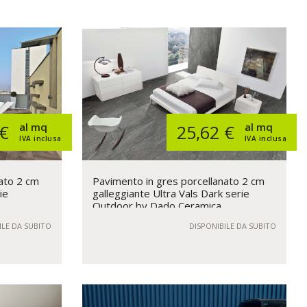
al mq
al mq
 €
25,62 €
IVA inclusa
IVA inclusa
ato 2 cm
Pavimento in gres porcellanato 2 cm
ie
galleggiante Ultra Vals Dark serie
Outdoor by Dado Ceramica
ILE DA SUBITO
DISPONIBILE DA SUBITO