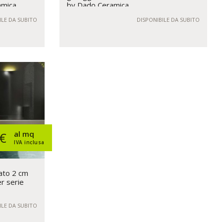
amica
by Dado Ceramica
ILE DA SUBITO
DISPONIBILE DA SUBITO
al mq
 €
IVA inclusa
ato 2 cm
er serie
ILE DA SUBITO