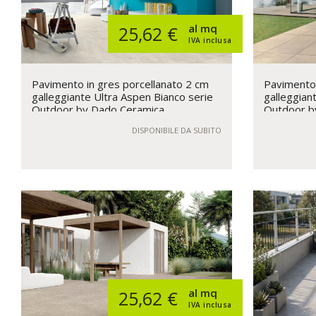
al mq
25,62 €
IVA inclusa
Pavimento in gres porcellanato 2 cm
Pavimento 
galleggiante Ultra Aspen Bianco serie
galleggian
Outdoor by Dado Ceramica
Outdoor b
DISPONIBILE DA SUBITO
al mq
25,62 €
IVA inclusa