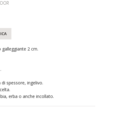
OOR
ICA
 galleggiante 2 cm.
.
 di spessore, ingelivo.
elta.
bia, erba o anche incollato.