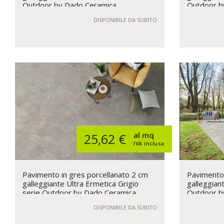
Outdoor by Dado Ceramica
Outdoor b
DISPONIBILE DA SUBITO
al mq
25,62 €
IVA inclusa
Pavimento in gres porcellanato 2 cm
Pavimento 
galleggiante Ultra Ermetica Grigio
galleggiant
serie Outdoor by Dado Ceramica
Outdoor b
DISPONIBILE DA SUBITO