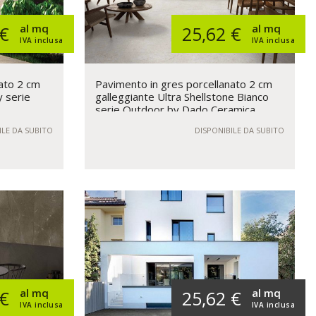
al mq
al mq
 €
25,62 €
IVA inclusa
IVA inclusa
ato 2 cm
Pavimento in gres porcellanato 2 cm
y serie
galleggiante Ultra Shellstone Bianco
serie Outdoor by Dado Ceramica
ILE DA SUBITO
DISPONIBILE DA SUBITO
al mq
al mq
 €
25,62 €
IVA inclusa
IVA inclusa