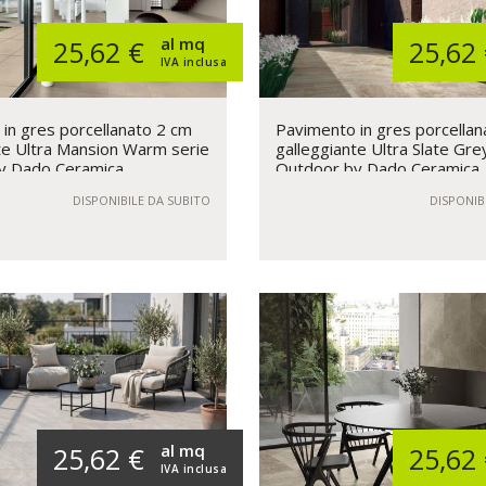
al mq
25,62 €
25,62
IVA inclusa
in gres porcellanato 2 cm
Pavimento in gres porcellan
te Ultra Mansion Warm serie
galleggiante Ultra Slate Gre
y Dado Ceramica
Outdoor by Dado Ceramica
DISPONIBILE DA SUBITO
DISPONIB
al mq
25,62 €
25,62
IVA inclusa