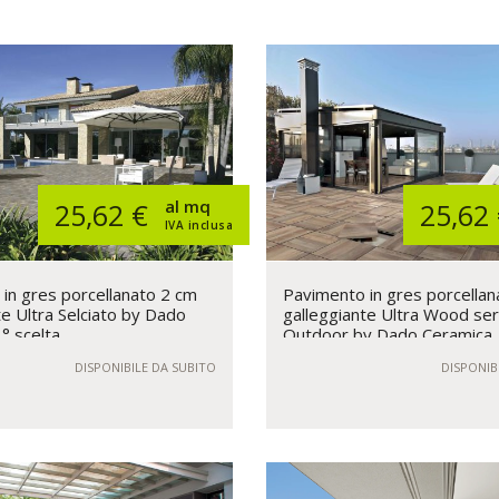
al mq
25,62 €
25,62
IVA inclusa
in gres porcellanato 2 cm
Pavimento in gres porcellan
te Ultra Selciato by Dado
galleggiante Ultra Wood ser
° scelta
Outdoor by Dado Ceramica
DISPONIBILE DA SUBITO
DISPONIB