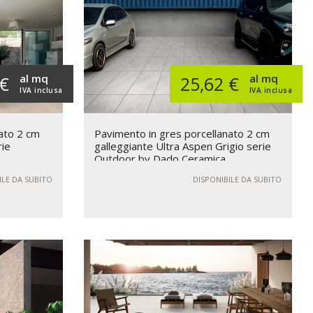
al mq
al mq
 €
25,62 €
IVA inclusa
IVA inclusa
ato 2 cm
Pavimento in gres porcellanato 2 cm
rie
galleggiante Ultra Aspen Grigio serie
Outdoor by Dado Ceramica
ILE DA SUBITO
DISPONIBILE DA SUBITO