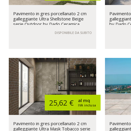
Pavimento in gres porcellanato 2 cm
Pavimento 
galleggiante Ultra Shellstone Beige
galleggian
serie Outdoor by Dado Ceramica
by Dado C
DISPONIBILE DA SUBITO
al mq
25,62 €
IVA inclusa
Pavimento in gres porcellanato 2 cm
Pavimento 
galleggiante Ultra Mask Tobacco serie
galleggian