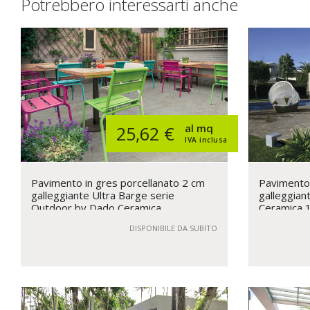
Potrebbero interessarti anche
al mq
25,62 €
IVA inclusa
Pavimento in gres porcellanato 2 cm
Pavimento 
galleggiante Ultra Barge serie
galleggian
Outdoor by Dado Ceramica
Ceramica 1
DISPONIBILE DA SUBITO