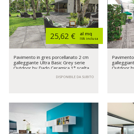
al mq
25,62 €
IVA inclusa
Pavimento in gres porcellanato 2 cm
Pavimento 
galleggiante Ultra Basic Grey serie
galleggiant
Outdoor by Dado Ceramica 1° scelta
Outdoor b
DISPONIBILE DA SUBITO