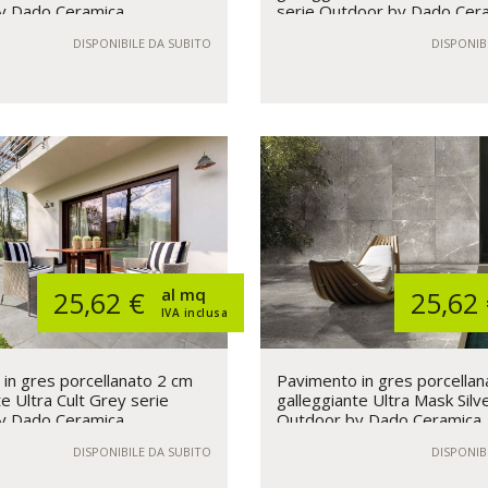
y Dado Ceramica
serie Outdoor by Dado Cer
DISPONIBILE DA SUBITO
DISPONIB
al mq
25,62 €
25,62
IVA inclusa
in gres porcellanato 2 cm
Pavimento in gres porcellan
e Ultra Cult Grey serie
galleggiante Ultra Mask Silv
y Dado Ceramica
Outdoor by Dado Ceramica
DISPONIBILE DA SUBITO
DISPONIB