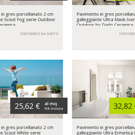
in gres porcellanato 2 cm
Pavimento in gres porcellan
te Scout Fog serie Outdoor
galleggiante Ultra Mask Ivor
eramica
Outdoor by Dado Ceramica
DISPONIBILE DA SUBITO
DISPONIB
al mq
25,62 €
32,82
IVA inclusa
in gres porcellanato 2 cm
Pavimento in gres porcellan
te Scout White serie
galleggiante Ultra Ermetica