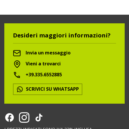
Desideri maggiori informazioni?
Invia un messaggio
Vieni a trovarci
+39.335.6552885
SCRIVICI SU WHATSAPP
I PREZZI INDICATI SONO IVA 22% INCLUSA