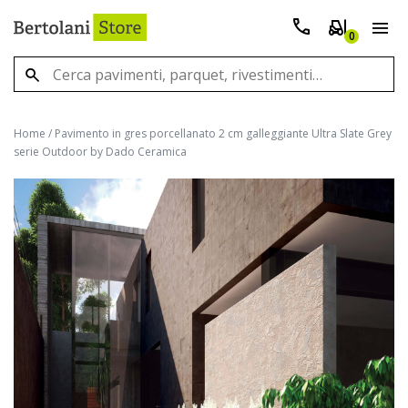
0
Home
/
Pavimento in gres porcellanato 2 cm galleggiante Ultra Slate Grey
serie Outdoor by Dado Ceramica