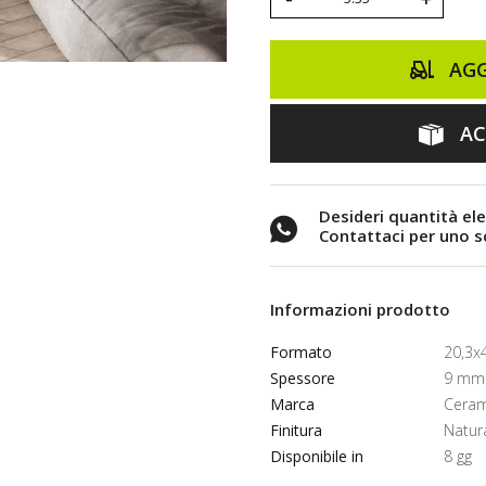
AGG
AC
Desideri quantità el
Contattaci per uno 
Informazioni prodotto
Formato
20,3x
Spessore
9 mm
Marca
Ceram
Finitura
Natur
Disponibile in
8 gg