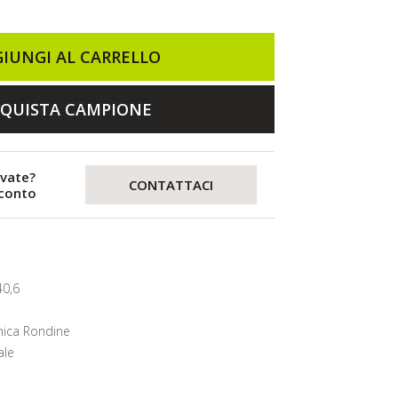
IUNGI AL CARRELLO
QUISTA CAMPIONE
evate?
CONTATTACI
sconto
40,6
ica Rondine
ale