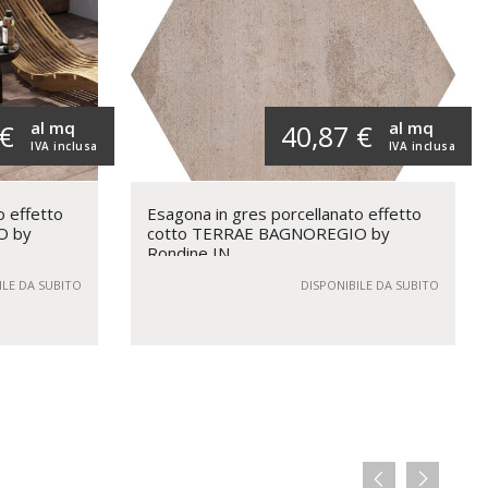
al mq
al mq
 €
40,87 €
IVA inclusa
IVA inclusa
o effetto
Esagona in gres porcellanato effetto
O by
cotto TERRAE BAGNOREGIO by
Rondine IN
ILE DA SUBITO
DISPONIBILE DA SUBITO