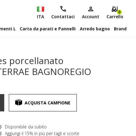
0
ITA
Contattaci
Account
Carrello
attiscopa Elementi L
Carta da parati e Pannelli
Arredo bagno
Brand
s porcellanato
o TERRAE BAGNOREGIO
N
ACQUISTA CAMPIONE
Disponibile da subito
Aggiungi il 15% in più per tagli e scorte