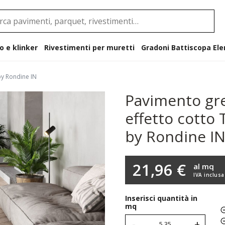
o e klinker
Rivestimenti per muretti
Gradoni B
y Rondine IN
Pavimento gre
effetto cott
by Rondine I
21,96 €
al mq
IVA inclusa
Inserisci quantità in
mq
-
+