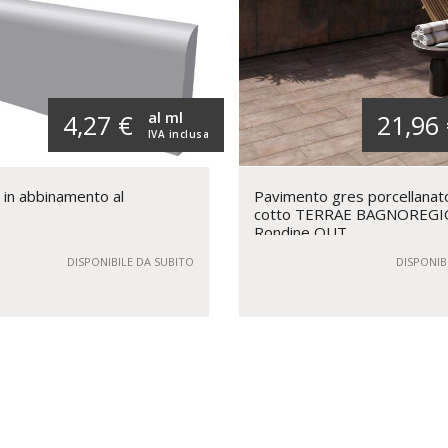
al ml
4,27 €
21,96
IVA inclusa
 in abbinamento al
Pavimento gres porcellanat
cotto TERRAE BAGNOREGI
Rondine OUT
DISPONIBILE DA SUBITO
DISPONIB