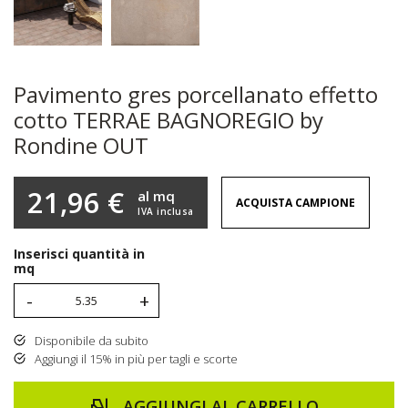
Pavimento gres porcellanato effetto
cotto TERRAE BAGNOREGIO by
Rondine OUT
21,96 €
al mq
ACQUISTA CAMPIONE
IVA inclusa
Inserisci quantità in
mq
-
+
Disponibile da subito
Aggiungi il 15% in più per tagli e scorte
AGGIUNGI AL CARRELLO