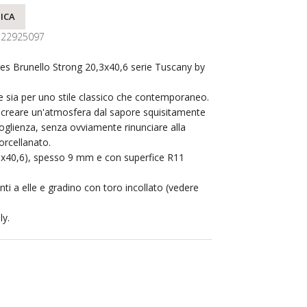
ICA
122925097
res Brunello Strong 20,3x40,6 serie Tuscany by
 sia per uno stile classico che contemporaneo.
ricreare un'atmosfera dal sapore squisitamente
coglienza, senza ovviamente rinunciare alla
orcellanato.
,3x40,6), spesso 9 mm e con superfice R11
ti a elle e gradino con toro incollato (vedere
ly.