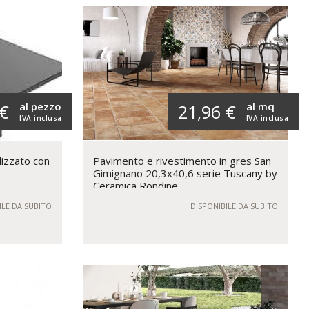
al pezzo
al mq
 €
21,96 €
IVA inclusa
IVA inclusa
lizzato con
Pavimento e rivestimento in gres San
Gimignano 20,3x40,6 serie Tuscany by
Ceramica Rondine
ILE DA SUBITO
DISPONIBILE DA SUBITO