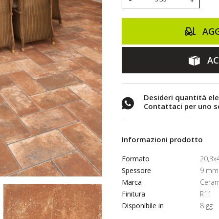
AGG
AC
Desideri quantità el
Contattaci per uno 
Informazioni prodotto
Formato
20,3x
Spessore
9 mm
Marca
Ceram
Finitura
R11
Disponibile in
8 gg