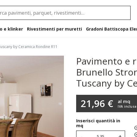
o e klinker
Rivestimenti per muretti
Gradoni B
e Tuscany by Ceramica Rondine R11
Pavimento e r
Brunello Stro
Tuscany by C
21,96 €
al mq
IVA inclusa
Inserisci quantità in
mq
-
+