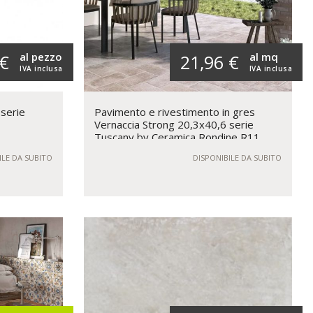
al pezzo
al mq
 €
21,96 €
IVA inclusa
IVA inclusa
serie
Pavimento e rivestimento in gres
Vernaccia Strong 20,3x40,6 serie
Tuscany by Ceramica Rondine R11
ILE DA SUBITO
DISPONIBILE DA SUBITO