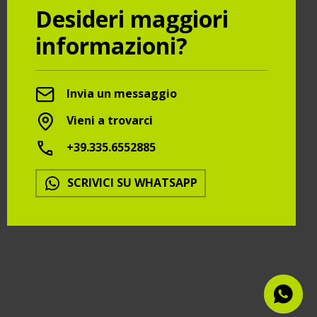
Desideri maggiori
informazioni?
Invia un messaggio
Vieni a trovarci
+39.335.6552885
SCRIVICI SU WHATSAPP