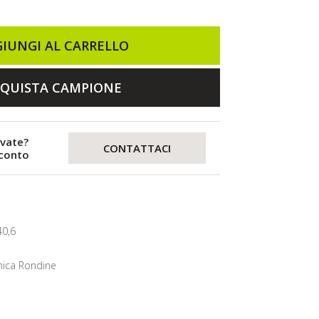
IUNGI AL CARRELLO
QUISTA CAMPIONE
evate?
CONTATTACI
sconto
40,6
ica Rondine