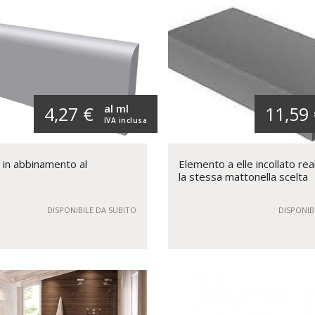
al ml
4,27 €
11,59
IVA inclusa
 in abbinamento al
Elemento a elle incollato rea
la stessa mattonella scelta
DISPONIBILE DA SUBITO
DISPONIB