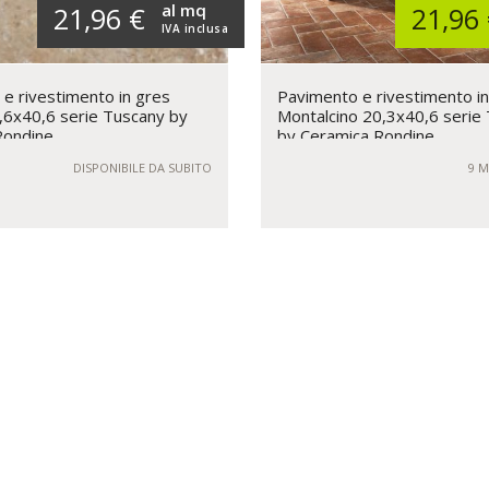
al mq
21,96 €
21,96
IVA inclusa
e rivestimento in gres
Pavimento e rivestimento i
,6x40,6 serie Tuscany by
Montalcino 20,3x40,6 serie
Rondine
by Ceramica Rondine
DISPONIBILE DA SUBITO
9 M