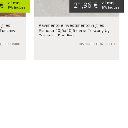
al mq
al mq
 €
21,96 €
IVA inclusa
IVA inclusa
n gres
Pavimento e rivestimento in gres
 Tuscany
Pianosa 40,6x40,6 serie Tuscany by
Ceramica Rondine
Q DISPONIBILI
DISPONIBILE DA SUBITO