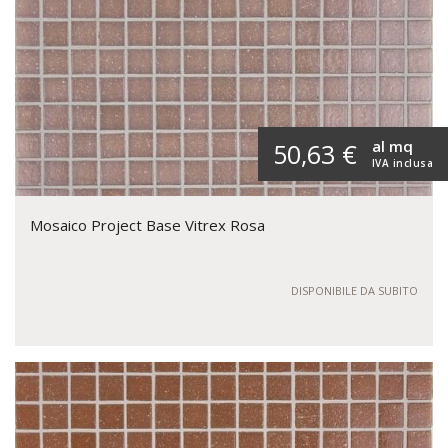
al mq
50,63 €
IVA inclusa
Mosaico Project Base Vitrex Rosa
DISPONIBILE DA SUBITO