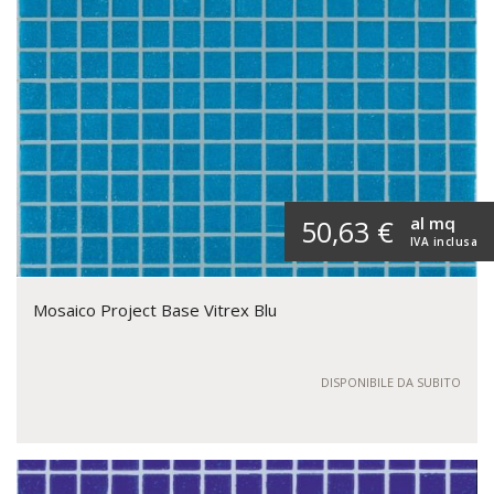
al mq
50,63 €
IVA inclusa
Mosaico Project Base Vitrex Blu
DISPONIBILE DA SUBITO