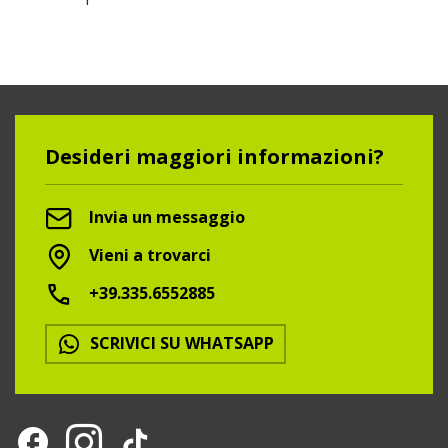
Desideri maggiori informazioni?
Invia un messaggio
Vieni a trovarci
+39.335.6552885
SCRIVICI SU WHATSAPP