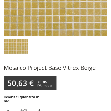
Mosaico Project Base Vitrex Beige
50,63 €
al mq
IVA inclusa
Inserisci quantità in
mq
-
+