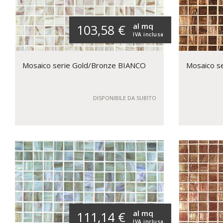
al mq
103,58 €
IVA inclusa
Mosaico serie Gold/Bronze BIANCO
Mosaico s
DISPONIBILE DA SUBITO
al mq
111,14 €
IVA inclusa