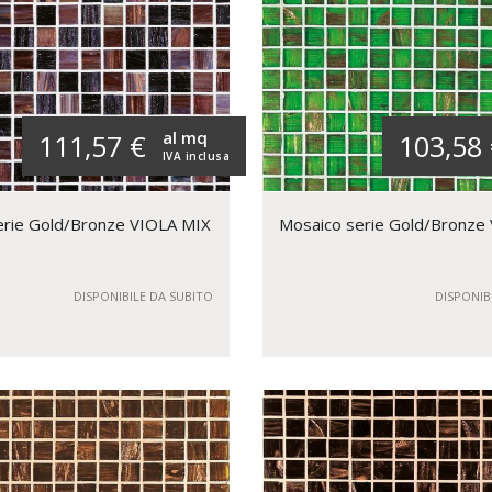
al mq
111,57 €
103,58
IVA inclusa
erie Gold/Bronze VIOLA MIX
Mosaico serie Gold/Bronze
DISPONIBILE DA SUBITO
DISPONIB