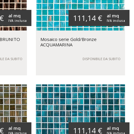
al mq
al mq
 €
111,14 €
IVA inclusa
IVA inclusa
e BRUNITO
Mosaico serie Gold/Bronze
ACQUAMARINA
ILE DA SUBITO
DISPONIBILE DA SUBITO
al mq
al mq
 €
111,14 €
IVA inclusa
IVA inclusa