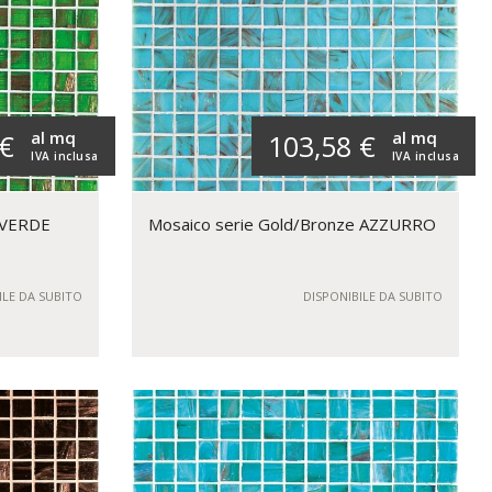
al mq
al mq
 €
103,58 €
IVA inclusa
IVA inclusa
 VERDE
Mosaico serie Gold/Bronze AZZURRO
ILE DA SUBITO
DISPONIBILE DA SUBITO