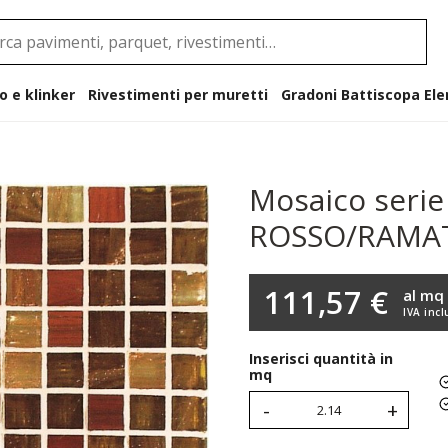
o e klinker
Rivestimenti per muretti
Gradoni B
Mosaico serie
ROSSO/RAMA
111,57 €
al mq
IVA incl
Inserisci quantità in
mq
-
+