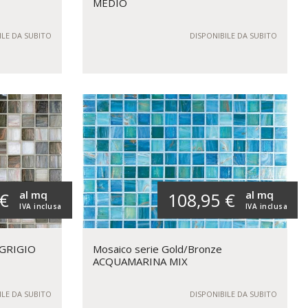
MEDIO
ILE DA SUBITO
DISPONIBILE DA SUBITO
al mq
al mq
 €
108,95 €
IVA inclusa
IVA inclusa
 GRIGIO
Mosaico serie Gold/Bronze
ACQUAMARINA MIX
ILE DA SUBITO
DISPONIBILE DA SUBITO