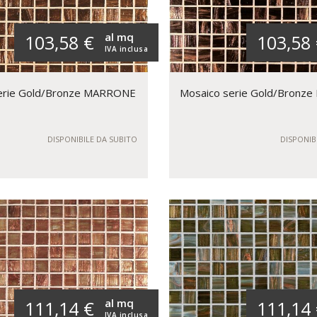
al mq
103,58 €
103,58
IVA inclusa
erie Gold/Bronze MARRONE
Mosaico serie Gold/Bronz
DISPONIBILE DA SUBITO
DISPONIB
al mq
111,14 €
111,14
IVA inclusa