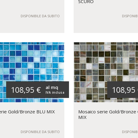
SCURO
DISPONIBILE DA SUBITO
DISPONIB
al mq
108,95 €
108,95
IVA inclusa
erie Gold/Bronze BLU MIX
Mosaico serie Gold/Bronze
MIX
DISPONIBILE DA SUBITO
DISPONIB